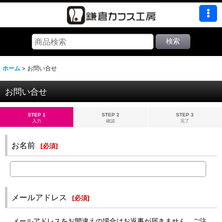
検索
ホーム
>
お問い合せ
お問い合せ
STEP 1
STEP 2
STEP 3
入力
確認
完了
お名前
[
必須
]
メールアドレス
[
必須
]
メールアドレスをお間違えの場合はお返事が届きません。ご注