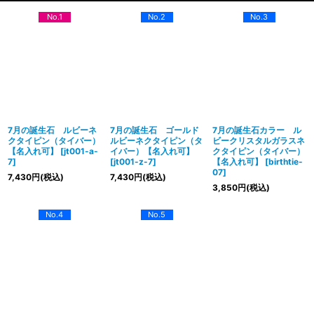
No.1
No.2
No.3
7月の誕生石 ルビーネ
7月の誕生石 ゴールド
7月の誕生石カラー ル
クタイピン（タイバー）
ルビーネクタイピン（タ
ビークリスタルガラスネ
【名入れ可】
[
jt001-a-
イバー）【名入れ可】
クタイピン（タイバー）
7
]
[
jt001-z-7
]
【名入れ可】
[
birthtie-
07
]
7,430
円
(税込)
7,430
円
(税込)
3,850
円
(税込)
No.4
No.5