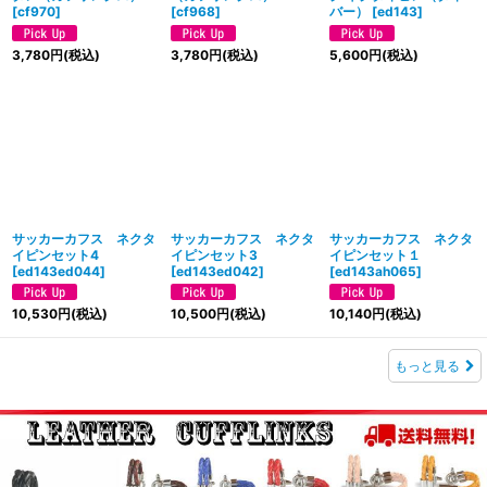
[
cf970
]
[
cf968
]
バー）
[
ed143
]
3,780
円
(税込)
3,780
円
(税込)
5,600
円
(税込)
サッカーカフス ネクタ
サッカーカフス ネクタ
サッカーカフス ネクタ
イピンセット4
イピンセット3
イピンセット１
[
ed143ed044
]
[
ed143ed042
]
[
ed143ah065
]
10,530
円
(税込)
10,500
円
(税込)
10,140
円
(税込)
もっと見る