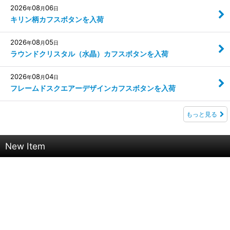
2026
08
06
年
月
日
キリン柄カフスボタンを入荷
2026
08
05
年
月
日
ラウンドクリスタル（水晶）カフスボタンを入荷
2026
08
04
年
月
日
フレームドスクエアーデザインカフスボタンを入荷
もっと見る
New Item