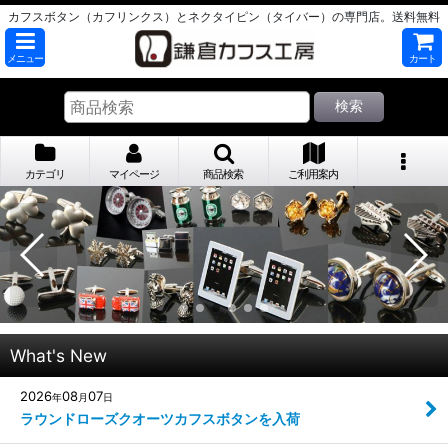
カフスボタン（カフリンクス）とネクタイピン（タイバー）の専門店。送料無料
メニュー
カート
検索
カテゴリ
マイページ
商品検索
ご利用案内
What's New
2026
08
07
年
月
日
ラウンドローズクオーツカフスボタンを入荷