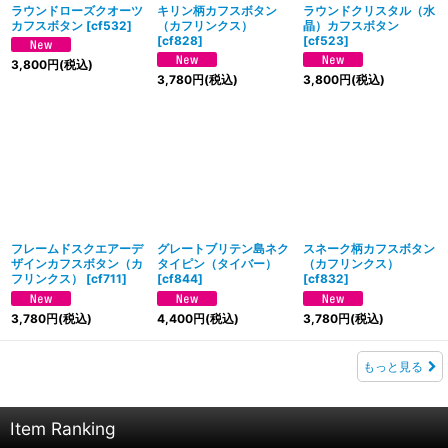
ラウンドローズクオーツ
キリン柄カフスボタン
ラウンドクリスタル（水
カフスボタン
[
cf532
]
（カフリンクス）
晶）カフスボタン
[
cf828
]
[
cf523
]
3,800
円
(税込)
3,780
円
(税込)
3,800
円
(税込)
フレームドスクエアーデ
グレートブリテン島ネク
スネーク柄カフスボタン
ザインカフスボタン（カ
タイピン（タイバー）
（カフリンクス）
フリンクス）
[
cf711
]
[
cf844
]
[
cf832
]
3,780
円
(税込)
4,400
円
(税込)
3,780
円
(税込)
もっと見る
Item Ranking