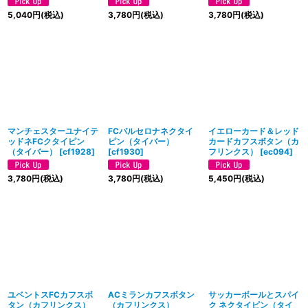
5,040
円
(税込)
3,780
円
(税込)
3,780
円
(税込)
マンチェスターユナイテ
FCバルセロナネクタイ
イエローカード＆レッド
ッドネFCクタイピン
ピン（タイバー）
カードカフスボタン（カ
（タイバー）
[
cf1928
]
[
cf1930
]
フリンクス）
[
ec094
]
3,780
円
(税込)
3,780
円
(税込)
5,450
円
(税込)
ユベントスFCカフスボ
ACミランカフスボタン
サッカーボールとスパイ
タン（カフリンクス）
（カフリンクス）
ク ネクタイピン（タイ