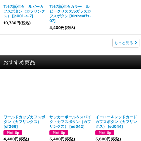
7月の誕生石 ルビーカ
7月の誕生石カラー ル
フスボタン（カフリンク
ビークリスタルガラスカ
ス）
[
jc001-a-7
]
フスボタン
[
birthcuffs-
07
]
10,730
円
(税込)
4,400
円
(税込)
もっと見る
おすすめ商品
ワールドカップカフスボ
サッカーボール＆スパイ
イエロー＆レッドカード
タン（カフリンクス）
ク・カフスボタン（カフ
カフスボタン（カフリン
[
cf266
]
リンクス）
[
ed042
]
クス）
[
ed044
]
4,400
円
(税込)
5,400
円
(税込)
5,600
円
(税込)