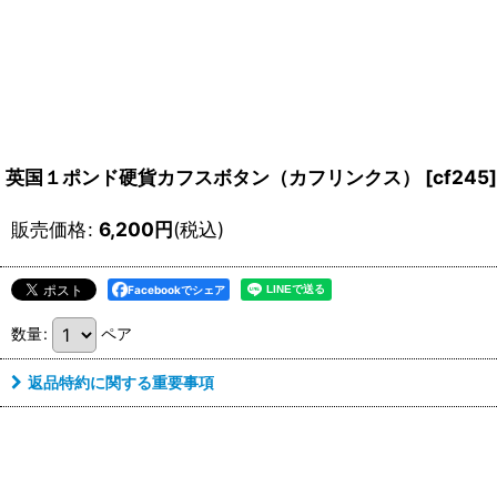
英国１ポンド硬貨カフスボタン（カフリンクス）
[
cf245
]
販売価格
:
6,200
円
(税込)
Facebookでシェア
数量
:
ペア
返品特約に関する重要事項