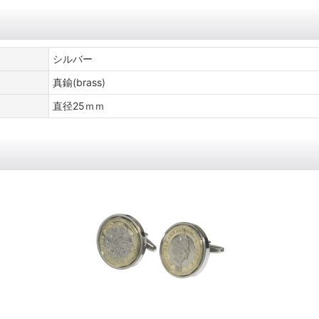
シルバー
真鍮(brass)
直径25ｍｍ