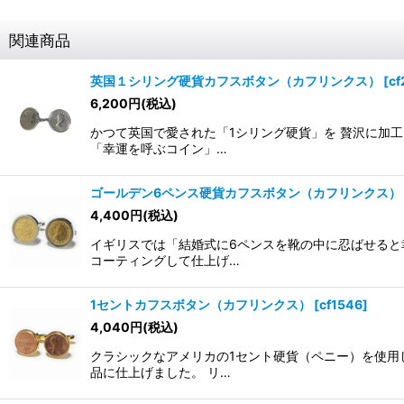
関連商品
英国１シリング硬貨カフスボタン（カフリンクス）
[
cf
6,200
円
(税込)
かつて英国で愛された「1シリング硬貨」を 贅沢に加
「幸運を呼ぶコイン」…
ゴールデン6ペンス硬貨カフスボタン（カフリンクス）
4,400
円
(税込)
イギリスでは「結婚式に6ペンスを靴の中に忍ばせると
コーティングして仕上げ…
1セントカフスボタン（カフリンクス）
[
cf1546
]
4,040
円
(税込)
クラシックなアメリカの1セント硬貨（ペニー）を使用
品に仕上げました。 リ…