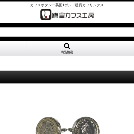
カフスボタンー英国1ポンド硬貨カフリンクス
商品検索
]