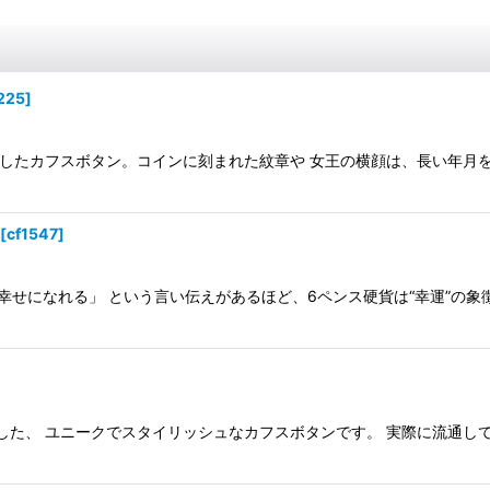
225
]
工したカフスボタン。コインに刻まれた紋章や 女王の横顔は、長い年月を
[
cf1547
]
幸せになれる」 という言い伝えがあるほど、6ペンス硬貨は“幸運”の象
した、 ユニークでスタイリッシュなカフスボタンです。 実際に流通し