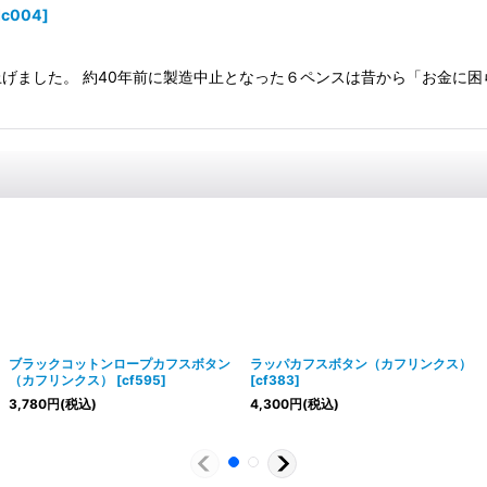
dc004
]
げました。 約40年前に製造中止となった６ペンスは昔から「お金に困
ブラックコットンロープカフスボタン
ラッパカフスボタン（カフリンクス）
（カフリンクス）
[
cf595
]
[
cf383
]
3,780
円
(税込)
4,300
円
(税込)