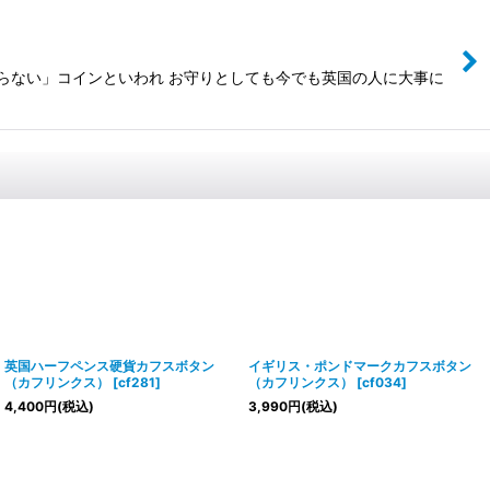
らない」コインといわれ お守りとしても今でも英国の人に大事に
英国ハーフペンス硬貨カフスボタン
イギリス・ポンドマークカフスボタン
（カフリンクス）
[
cf281
]
（カフリンクス）
[
cf034
]
4,400
円
(税込)
3,990
円
(税込)