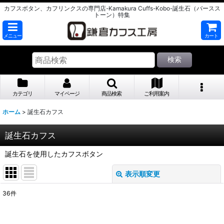
カフスボタン、カフリンクスの専門店-Kamakura Cuffs-Kobo-誕生石（バースス
トーン）特集
メニュー
カート
検索
カテゴリ
マイページ
商品検索
ご利用案内
ホーム
>
誕生石カフス
誕生石カフス
誕生石を使用したカフスボタン
表示順変更
閉じる
36
件
表示数
: