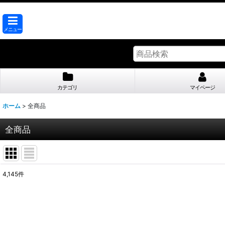
メニュー
カテゴリ
マイページ
ホーム
>
全商品
全商品
4,145
件
表示数
:
並び順
: