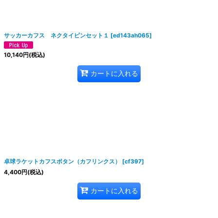
サッカーカフス ネクタイピンセット１
[
ed143ah065
]
10,140
円
(税込)
カートに入れる
卓球ラケットカフスボタン（カフリンクス）
[
cf397
]
4,400
円
(税込)
カートに入れる