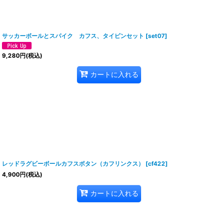
サッカーボールとスパイク カフス、タイピンセット
[
set07
]
9,280
円
(税込)
カートに入れる
レッドラグビーボールカフスボタン（カフリンクス）
[
cf422
]
4,900
円
(税込)
カートに入れる