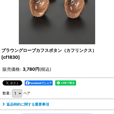
ブラウングローブカフスボタン（カフリンクス）
[
cf1830
]
販売価格
:
3,780
円
(税込)
Facebookでシェア
数量
:
ペア
返品特約に関する重要事項