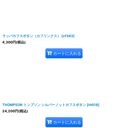
絞り込む
ラッパカフスボタン（カフリンクス）
[
cf383
]
4,300
円
(税込)
カートに入れる
THOMPSON トンプソン シルバーノットカフスボタン
[
th018
]
24,200
円
(税込)
カートに入れる