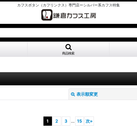
カフスボタン（カフリンクス）専門店ーシルバー系カフス特集
商品検索
表示順変更
1
2
3
...
15
次
»