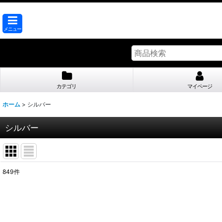
メニュー
カテゴリ
マイページ
ホーム
>
シルバー
シルバー
849
件
表示数
:
並び順
: