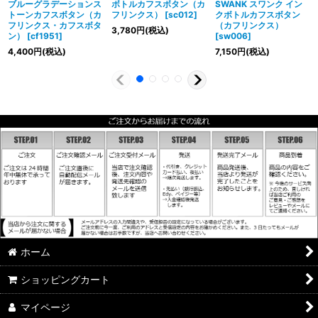
ブルーグラデーションス
ボトルカフスボタン（カ
SWANK スワンク イン
トーンカフスボタン（カ
フリンクス）
[
sc012
]
クボトルカフスボタン
フリンクス・カフスボタ
（カフリンクス）
3,780
円
(税込)
ン）
[
cf1951
]
[
sw006
]
4,400
円
(税込)
7,150
円
(税込)
ホーム
ショッピングカート
マイページ