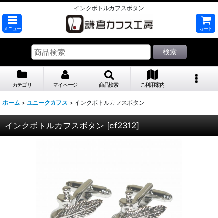
インクボトルカフスボタン
メニュー
カート
検索
カテゴリ
マイページ
商品検索
ご利用案内
ホーム
>
ユニークカフス
>
インクボトルカフスボタン
インクボトルカフスボタン
[
cf2312
]