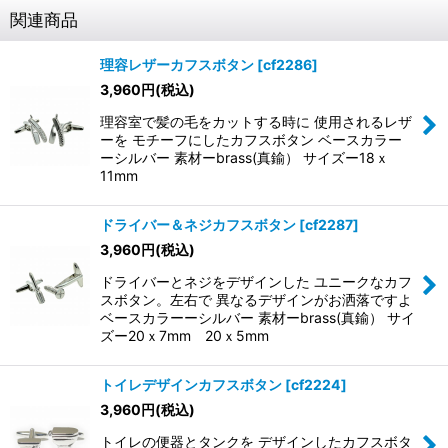
関連商品
理容レザーカフスボタン
[
cf2286
]
3,960
円
(税込)
理容室で髪の毛をカットする時に 使用されるレザ
ーを モチーフにしたカフスボタン ベースカラー
ーシルバー 素材ーbrass(真鍮） サイズー18ｘ
11mm
ドライバー＆ネジカフスボタン
[
cf2287
]
3,960
円
(税込)
ドライバーとネジをデザインした ユニークなカフ
スボタン。左右で 異なるデザインがお洒落ですよ
ベースカラーーシルバー 素材ーbrass(真鍮） サイ
ズー20ｘ7mm 20ｘ5mm
トイレデザインカフスボタン
[
cf2224
]
3,960
円
(税込)
トイレの便器とタンクを デザインしたカフスボタ