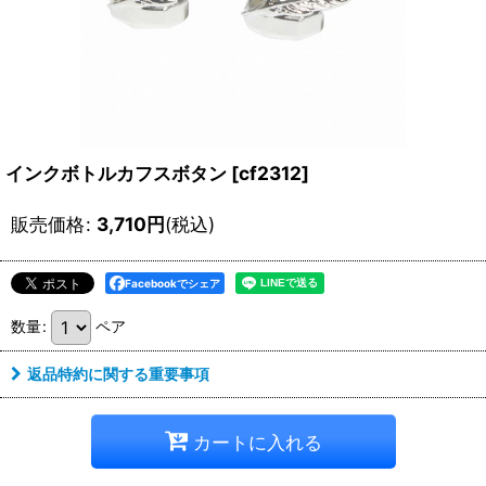
インクボトルカフスボタン
[
cf2312
]
販売価格
:
3,710
円
(税込)
Facebookでシェア
数量
:
ペア
返品特約に関する重要事項
カートに入れる