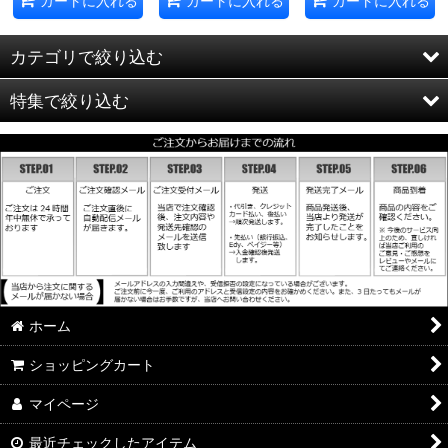
カートに入れる
カートに入れる
カートに入れる
カテゴリで絞り込む
特集で絞り込む
スポーツ＆ゲームカフス
フード＆ドリンクカフス
ホワイト＆クリアー
乗り物モチーフカフス
レッド
機能付きカフス
ブルー
ミュージックカフス
イエロー
ホーム
スタイリッシュカフス
ダーク
ショッピングカート
ストーンカフス
ゴールド
マイページ
ユニークカフス
シルバー
最近チェックしたアイテム