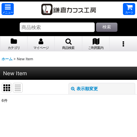
メニュー
カート
検索
カテゴリ
マイページ
商品検索
ご利用案内
ホーム
>
New Item
New Item
表示順変更
閉じる
6
件
表示数
:
並び順
: