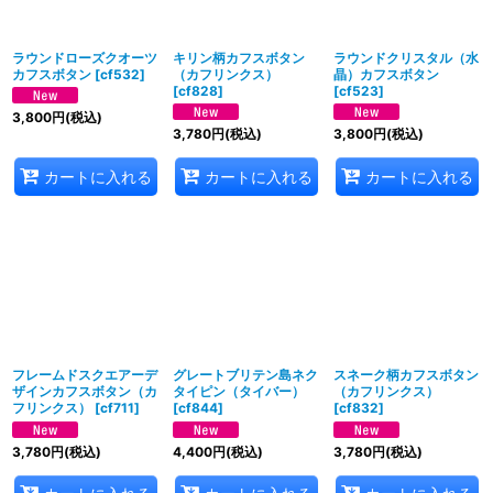
絞り込む
ラウンドローズクオーツ
キリン柄カフスボタン
ラウンドクリスタル（水
カフスボタン
[
cf532
]
（カフリンクス）
晶）カフスボタン
[
cf828
]
[
cf523
]
3,800
円
(税込)
3,780
円
(税込)
3,800
円
(税込)
カートに入れる
カートに入れる
カートに入れる
フレームドスクエアーデ
グレートブリテン島ネク
スネーク柄カフスボタン
ザインカフスボタン（カ
タイピン（タイバー）
（カフリンクス）
フリンクス）
[
cf711
]
[
cf844
]
[
cf832
]
3,780
円
(税込)
4,400
円
(税込)
3,780
円
(税込)