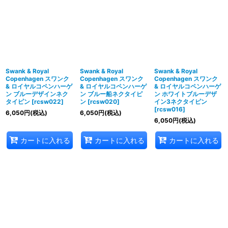
並び順
:
絞り込む
Swank & Royal
Swank & Royal
Swank & Royal
Copenhagen スワンク
Copenhagen スワンク
Copenhagen スワンク
& ロイヤルコペンハーゲ
& ロイヤルコペンハーゲ
& ロイヤルコペンハーゲ
ン ブルーデザインネク
ン ブルー船ネクタイピ
ン ホワイトブルーデザ
タイピン
[
rcsw022
]
ン
[
rcsw020
]
イン3ネクタイピン
[
rcsw016
]
6,050
円
(税込)
6,050
円
(税込)
6,050
円
(税込)
カートに入れる
カートに入れる
カートに入れる