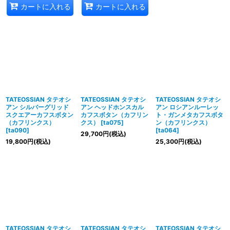
カートに入れる
カートに入れる
TATEOSSIAN タテオシ
TATEOSSIAN タテオシ
TATEOSSIAN タテオシ
アン シルバーグリッド
アン ヘッドホンスカル
アン ロシアンルーレッ
スクエアーカフスボタン
カフスボタン（カフリン
ト・ガンメタカフスボタ
（カフリンクス）
クス）
[
ta075
]
ン（カフリンクス）
[
ta090
]
[
ta064
]
29,700
円
(税込)
19,800
円
(税込)
25,300
円
(税込)
TATEOSSIAN タテオシ
TATEOSSIAN タテオシ
TATEOSSIAN タテオシ