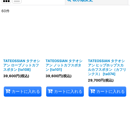
閉じる
60
件
表示数
:
並び順
:
絞り込む
TATEOSSIAN タテオシ
TATEOSSIAN タテオシ
TATEOSSIAN タテオシ
アン ロープノットカフ
アン ノットカフスボタ
アン ヒップホップスカ
スボタン
[
ta108
]
ン
[
ta101
]
ルカフスボタン（カフリ
ンクス）
[
ta074
]
39,600
円
(税込)
39,600
円
(税込)
29,700
円
(税込)
カートに入れる
カートに入れる
カートに入れる