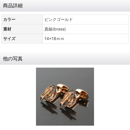
商品詳細
カラー
ピンクゴールド
素材
真鍮(brass)
サイズ
14x18ｍｍ
他の写真