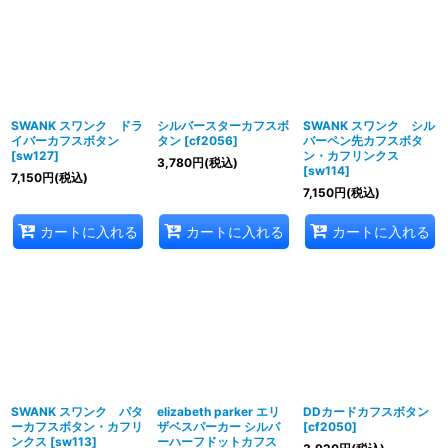
SWANK スワンク ドラ
シルバースターカフスボ
SWANK スワンク シル
イバーカフスボタン
タン
[
cf2056
]
バーペン先カフスボタ
[
sw127
]
ン・カフリンクス
3,780
円
(税込)
[
sw114
]
7,150
円
(税込)
7,150
円
(税込)
カートに入れる
カートに入れる
カートに入れる
SWANK スワンク パタ
elizabeth parker エリ
DDカードカフスボタン
ーカフスボタン・カフリ
ザベスパーカー シルバ
[
cf2050
]
ンクス
[
sw113
]
ーハーフドットカフス