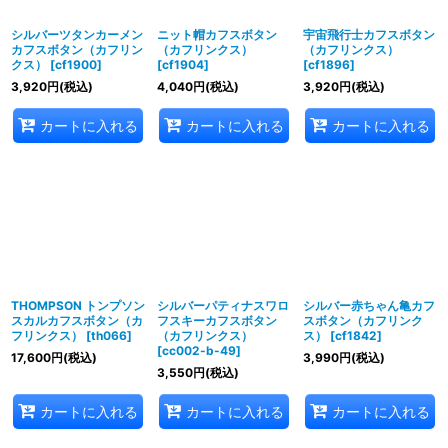
シルバーツタンカーメン
ニット帽カフスボタン
宇宙飛行士カフスボタン
カフスボタン（カフリン
（カフリンクス）
（カフリンクス）
クス）
[
cf1900
]
[
cf1904
]
[
cf1896
]
3,920
円
(税込)
4,040
円
(税込)
3,920
円
(税込)
カートに入れる
カートに入れる
カートに入れる
THOMPSON トンプソン
シルバーパティナスワロ
シルバー赤ちゃん亀カフ
スカルカフスボタン（カ
フスキーカフスボタン
スボタン（カフリンク
フリンクス）
[
th066
]
（カフリンクス）
ス）
[
cf1842
]
[
cc002-b-49
]
17,600
円
(税込)
3,990
円
(税込)
3,550
円
(税込)
カートに入れる
カートに入れる
カートに入れる