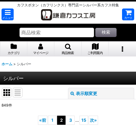
カフスボタン（カフリンクス）専門店ーシルバー系カフス特集
メニュー
カート
検索
カテゴリ
マイページ
商品検索
ご利用案内
ホーム
>
シルバー
シルバー
表示順変更
閉じる
849
件
表示数
:
«
前
1
2
3
...
15
次
»
並び順
: