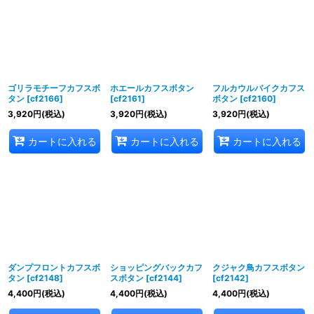
絞り込む
ゴリラモチーフカフスボ
ホエールカフスボタン
フルカウルバイクカフス
タン
[
cf2166
]
[
cf2161
]
ボタン
[
cf2160
]
3,920
円
(税込)
3,920
円
(税込)
3,920
円
(税込)
カートに入れる
カートに入れる
カートに入れる
ダンプフロントカフスボ
ショッピングバックカフ
クジャク鳥カフスボタン
タン
[
cf2148
]
スボタン
[
cf2144
]
[
cf2142
]
4,400
円
(税込)
4,400
円
(税込)
4,400
円
(税込)