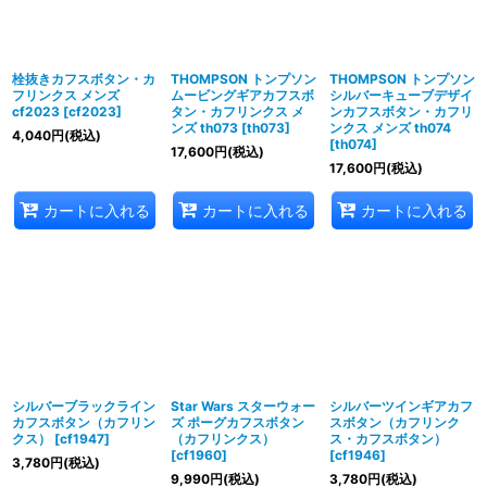
栓抜きカフスボタン・カ
THOMPSON トンプソン
THOMPSON トンプソン
フリンクス メンズ
ムービングギアカフスボ
シルバーキューブデザイ
cf2023
[
cf2023
]
タン・カフリンクス メ
ンカフスボタン・カフリ
ンズ th073
[
th073
]
ンクス メンズ th074
4,040
円
(税込)
[
th074
]
17,600
円
(税込)
17,600
円
(税込)
カートに入れる
カートに入れる
カートに入れる
シルバーブラックライン
Star Wars スターウォー
シルバーツインギアカフ
カフスボタン（カフリン
ズ ポーグカフスボタン
スボタン（カフリンク
クス）
[
cf1947
]
（カフリンクス）
ス・カフスボタン）
[
cf1960
]
[
cf1946
]
3,780
円
(税込)
9,990
円
(税込)
3,780
円
(税込)