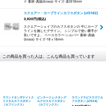
ド 素材-真鍮(brass) サイズ-直径18mm
スクエアー・カーブラインカフスボタン
[
cf2182
]
3,920
円
(税込)
スクエアーシェイプのカフスボタンの 中にカーブ
ラインを施したデザイン。 シンプルで使い勝手が
良いですよ。 ベースカラー-シルバー 素材-真鍮
(brass) サイズ-18ｘ18mm
この商品を買った人は、こんな商品も買っています
ラウンドタンザナイトク
ビンテージ レクタング
ラウンドラピスラズリカ
リスタルカフスボタン
ルクロスカフスボタン
フスボタン
[
cf524
]
（カフリンクス）
（カフリンクス）