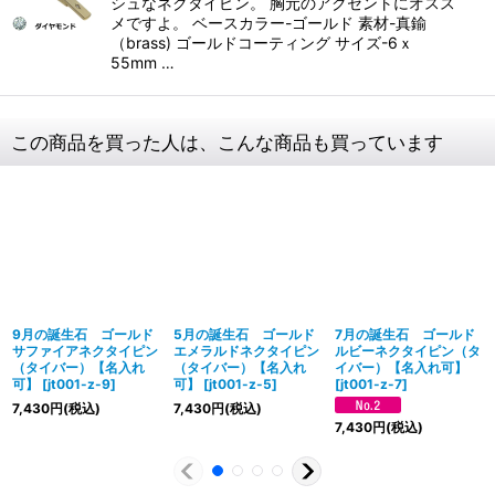
シュなネクタイピン。 胸元のアクセントにオスス
メですよ。 ベースカラー-ゴールド 素材-真鍮
（brass) ゴールドコーティング サイズ-6ｘ
55mm …
この商品を買った人は、こんな商品も買っています
9月の誕生石 ゴールド
5月の誕生石 ゴールド
7月の誕生石 ゴールド
サファイアネクタイピン
エメラルドネクタイピン
ルビーネクタイピン（タ
（タイバー）【名入れ
（タイバー）【名入れ
イバー）【名入れ可】
可】
[
jt001-z-9
]
可】
[
jt001-z-5
]
[
jt001-z-7
]
7,430
円
(税込)
7,430
円
(税込)
7,430
円
(税込)