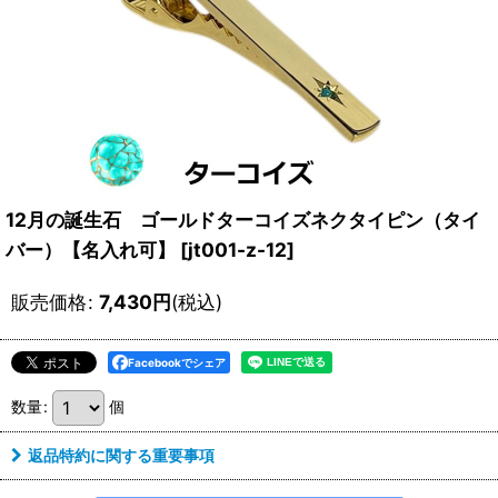
12月の誕生石 ゴールドターコイズネクタイピン（タイ
バー）【名入れ可】
[
jt001-z-12
]
販売価格
:
7,430
円
(税込)
Facebookでシェア
数量
:
個
返品特約に関する重要事項