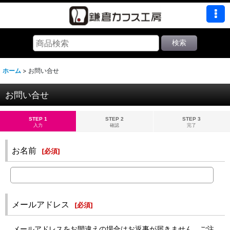
検索
ホーム
>
お問い合せ
お問い合せ
STEP 1
STEP 2
STEP 3
入力
確認
完了
お名前
[
必須
]
メールアドレス
[
必須
]
メールアドレスをお間違えの場合はお返事が届きません。ご注