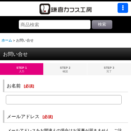
検索
ホーム
>
お問い合せ
お問い合せ
STEP 1
STEP 2
STEP 3
入力
確認
完了
お名前
[
必須
]
メールアドレス
[
必須
]
メールアドレスをお間違えの場合はお返事が届きません。ご注