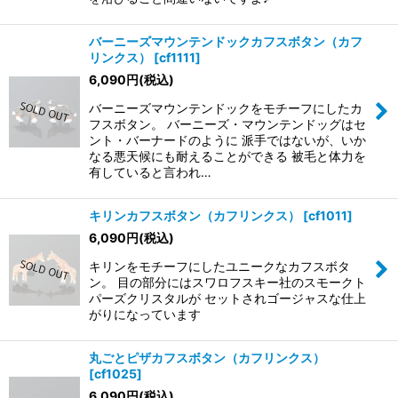
バーニーズマウンテンドックカフスボタン（カフ
リンクス）
[
cf1111
]
6,090
円
(税込)
バーニーズマウンテンドックをモチーフにしたカ
フスボタン。 バーニーズ・マウンテンドッグはセ
ント・バーナードのように 派手ではないが、いか
なる悪天候にも耐えることができる 被毛と体力を
有していると言われ…
キリンカフスボタン（カフリンクス）
[
cf1011
]
6,090
円
(税込)
キリンをモチーフにしたユニークなカフスボタ
ン。 目の部分にはスワロフスキー社のスモークト
パーズクリスタルが セットされゴージャスな仕上
がりになっています
丸ごとピザカフスボタン（カフリンクス）
[
cf1025
]
6,090
円
(税込)