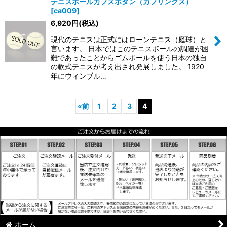
テニスボールカフスボタン（カフリンクス）
[
ca009
]
6,920
円
(税込)
現代のテニスは正式にはローンテニス（庭球）と
言います。 日本ではこのテニスボールの調達が困
難であったことからゴムボールを使う日本の独自
の軟式テニスが考え出され発展しました。 1920
年にウィンブル…
«
前
1
2
3
4
ホーム