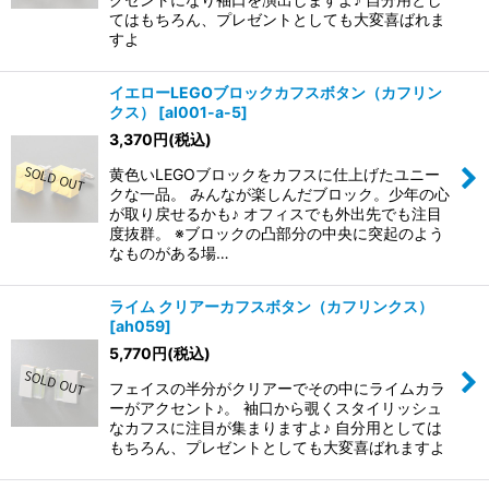
てはもちろん、プレゼントとしても大変喜ばれま
すよ
イエローLEGOブロックカフスボタン（カフリン
クス）
[
al001-a-5
]
3,370
円
(税込)
黄色いLEGOブロックをカフスに仕上げたユニー
クな一品。 みんなが楽しんだブロック。少年の心
が取り戻せるかも♪ オフィスでも外出先でも注目
度抜群。 ※ブロックの凸部分の中央に突起のよう
なものがある場…
ライム クリアーカフスボタン（カフリンクス）
[
ah059
]
5,770
円
(税込)
フェイスの半分がクリアーでその中にライムカラ
ーがアクセント♪。 袖口から覗くスタイリッシュ
なカフスに注目が集まりますよ♪ 自分用としては
もちろん、プレゼントとしても大変喜ばれますよ