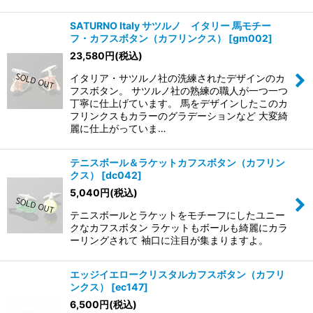
SATURNO Italy サツルノ イタリー 馬モチー
フ・カフスボタン（カフリンクス）
[
gm002
]
23,580
円
(税込)
イタリア・サツルノ社の洗練されたデザインのカ
フスボタン。 サツルノ社の熟練の職人が一つ一つ
丁寧に仕上げています。 馬をデザインしたこのカ
フリンクスもカラーのグラデーションなど 大変綺
麗に仕上がっていま…
テニスボール＆ラケットカフスボタン（カフリン
クス）
[
dc042
]
5,040
円
(税込)
テニスボールとラケットをモチーフにしたユニー
クなカフスボタン ラケットもボールも綺麗にカラ
ーリングされて 袖口に注目が集まりますよ。
エッジイエロークリスタルカフスボタン（カフリ
ンクス）
[
ec147
]
6,500
円
(税込)