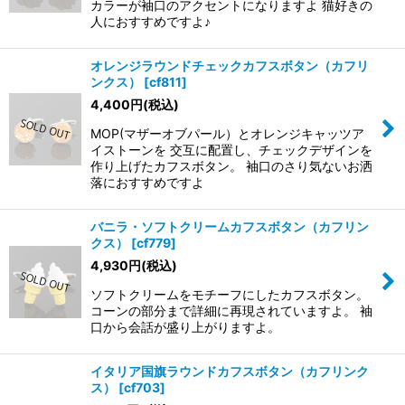
カラーが袖口のアクセントになりますよ 猫好きの
人におすすめですよ♪
オレンジラウンドチェックカフスボタン（カフリ
ンクス）
[
cf811
]
4,400
円
(税込)
MOP(マザーオブパール）とオレンジキャッツア
イストーンを 交互に配置し、チェックデザインを
作り上げたカフスボタン。 袖口のさり気ないお洒
落におすすめですよ
バニラ・ソフトクリームカフスボタン（カフリン
クス）
[
cf779
]
4,930
円
(税込)
ソフトクリームをモチーフにしたカフスボタン。
コーンの部分まで詳細に再現されていますよ。 袖
口から会話が盛り上がりますよ。
イタリア国旗ラウンドカフスボタン（カフリンク
ス）
[
cf703
]