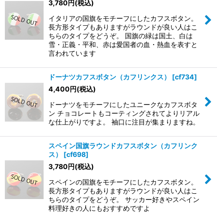
3,780
円
(税込)
イタリアの国旗をモチーフにしたカフスボタン。
長方形タイプもありますがラウンドが良い人はこ
ちらのタイプをどうぞ。 国旗の緑は国土、白は
雪・正義・平和、赤は愛国者の血・熱血を表すと
言われています
ドーナツカフスボタン（カフリンクス）
[
cf734
]
4,400
円
(税込)
ドーナツをモチーフにしたユニークなカフスボタ
ン チョコレートもコーティングされてよりリアル
な仕上がりですよ。 袖口に注目が集まりますね。
スペイン国旗ラウンドカフスボタン（カフリンク
ス）
[
cf698
]
3,780
円
(税込)
スペインの国旗をモチーフにしたカフスボタン。
長方形タイプもありますがラウンドが良い人はこ
ちらのタイプをどうぞ。 サッカー好きやスペイン
料理好きの人にもおすすめですよ