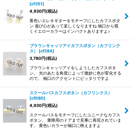
[
cf351
]
4,930
円
(税込)
黄色いエレキギターをモチーフにしたカフスボタ
ン 遊び心があって楽しくなりますね 袖口から覗
くイエローカラーはインパクトありますよ♪
ブラウンキャッツアイカフスボタン（カフリンク
ス）
[
cf284
]
3,780
円
(税込)
ブラウンキャッツアイをしようしたカフスボタ
ン。 光のあたる角度によって微妙に色が変化する
ので。 袖口のアクセントにピッタリですよ
スクールバスカフスボタン（カフリンクス）
[
cf080
]
4,930
円
(税込)
スクールバスをモチーフにしたユニークなカフス
ボタン。 乗降用のドアまで見事に再現されていま
す。 黄色いカラーが袖口に映えますよ