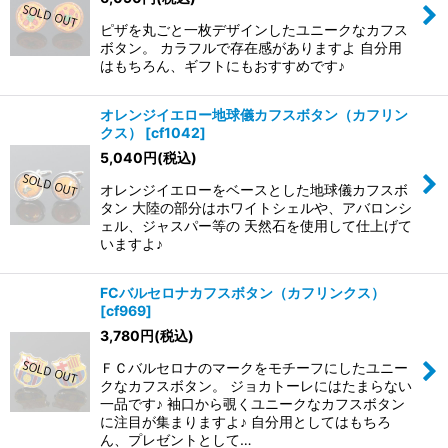
ピザを丸ごと一枚デザインしたユニークなカフス
ボタン。 カラフルで存在感がありますよ 自分用
はもちろん、ギフトにもおすすめです♪
オレンジイエロー地球儀カフスボタン（カフリン
クス）
[
cf1042
]
5,040
円
(税込)
オレンジイエローをベースとした地球儀カフスボ
タン 大陸の部分はホワイトシェルや、アバロンシ
ェル、ジャスパー等の 天然石を使用して仕上げて
いますよ♪
FCバルセロナカフスボタン（カフリンクス）
[
cf969
]
3,780
円
(税込)
ＦＣバルセロナのマークをモチーフにしたユニー
クなカフスボタン。 ジョカトーレにはたまらない
一品です♪ 袖口から覗くユニークなカフスボタン
に注目が集まりますよ♪ 自分用としてはもちろ
ん、プレゼントとして…