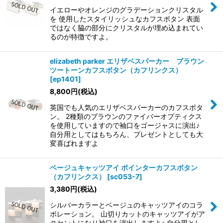
イエローやオレンジのグラデーションクリスタル
を 使用したスタイリッシュなカフスボタン 表面
ではなく脇の部分にクリスタルが埋め込まれてい
るのが特徴ですよ。
elizabeth parker エリザベスパーカー ブラウン
ツートーンカフスボタン（カフリンクス）
[
ep1401
]
8,800
円
(税込)
英国でも人気のエリザベスパーカーのカフスボタ
ン。 2種類のブラウンのファイバーオプティクス
を使用していますので袖口をゴージャスに演出♪
自分用としてはもちろん、プレゼントとしても大
変喜ばれますよ
ベージュキャッツアイ ポインターカフスボタン
（カフリンクス）
[
sc053-7
]
3,380
円
(税込)
シルバーカラーとベージュのキャッツアイのコラ
ボレーション。 山切りカットのキャッツアイがア
クセントになり袖口を演出しますよ♪ 自分用とし