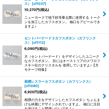
ス）
[
cf1037
]
絞り込む
10,270
円
(税込)
ニューヨークで地下鉄等乗る際に使用する トーク
ンを加工したカフスボタン。 袖口をアピールでき
ますよ♪
セントバーナード３カフスボタン（カフリンク
ス）
[
cf1112
]
6,090
円
(税込)
犬（セントバーナード）をデザインしたユニーク
なカフスボタン。 目にはオーストリアのスワロフ
スキー社のクリスタルを 使用していますよ♪【犬
モチーフ特集】
相撲レスラーカフスボタン（カフリンクス）
[
cf1080
]
6,920
円
(税込)
相撲の力士をデザインしたカフスボタン ちょんま
げも綺麗にデザインされていますよ。 袖口に注目
を浴びること間違いないですよ♪