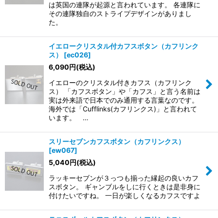
は英国の連隊が起源と言われています。 各連隊に
その連隊独自のストライプデザインがありまし
た。
イエロークリスタル付カフスボタン（カフリンク
ス）
[
ec026
]
6,090
円
(税込)
イエローのクリスタル付きカフス（カフリンク
ス） 「カフスボタン」や「カフス」と言う名前は
実は外来語で日本でのみ通用する言葉なのです。
海外では「Cufflinks(カフリンクス)」と言われて
います。 …
スリーセブンカフスボタン（カフリンクス）
[
ew067
]
5,040
円
(税込)
ラッキーセブンが３っつも揃った縁起の良いカフ
スボタン。 ギャンブルをしに行くときは是非身に
付けたいですね。 一日が楽しくなるカフスですよ