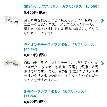
3Dビールカフスボタン（カフリンクス）
[
cf050
]
5,450
円
(税込)
見る角度を代えるごとに見えるデザインも変わる
ユニークな3Dカフス。 グラスに入ったビールが
増えたり減ったりしますよ 憧れの永遠になくなら
ないビールですね♪
ライオンモチーフカフスボタン（カフリンクス）
[
dc057
]
6,090
円
(税込)
百獣の王・ライオンをモチーフにしたリアルなカ
フスボタン タテガミや筋肉、尻尾まで見事に表現
されています。 また、目の部分にはスワロフスキ
ー社のクリスタルが使用されており とってもゴー
ジャスな仕上がりと…
豹モチーフカフスボタン（カフリンクス）
[
dc056
]
6,090
円
(税込)