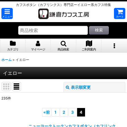
カフスボタン（カフリンクス）専門店ーイエロー系カフス特集
メニュー
カート
検索
カテゴリ
マイページ
商品検索
ご利用案内
ホーム
>
イエロー
イエロー
表示順変更
閉じる
235
件
表示数
:
«
前
1
2
3
4
並び順
:
ニューヨークトークンカフスボタン（カフリンク