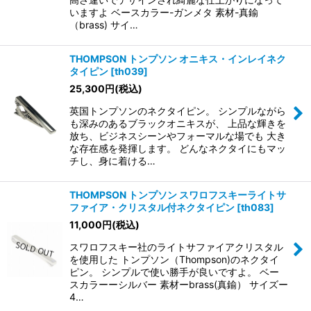
いますよ ベースカラー-ガンメタ 素材-真鍮
（brass) サイ…
THOMPSON トンプソン オニキス・インレイネク
タイピン
[
th039
]
25,300
円
(税込)
英国トンプソンのネクタイピン。 シンプルながら
も深みのあるブラックオニキスが、 上品な輝きを
放ち、ビジネスシーンやフォーマルな場でも 大き
な存在感を発揮します。 どんなネクタイにもマッ
チし、身に着ける…
THOMPSON トンプソン スワロフスキーライトサ
ファイア・クリスタル付ネクタイピン
[
th083
]
11,000
円
(税込)
スワロフスキー社のライトサファイアクリスタル
を使用した トンプソン（Thompson)のネクタイ
ピン。 シンプルで使い勝手が良いですよ。 ベー
スカラーーシルバー 素材ーbrass(真鍮） サイズー
4…