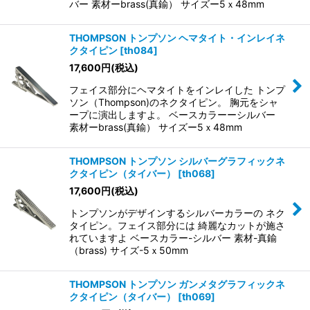
バー 素材ーbrass(真鍮） サイズー5ｘ48mm
THOMPSON トンプソン ヘマタイト・インレイネ
クタイピン
[
th084
]
17,600
円
(税込)
フェイス部分にヘマタイトをインレイした トンプ
ソン（Thompson)のネクタイピン。 胸元をシャ
ープに演出しますよ。 ベースカラーーシルバー
素材ーbrass(真鍮） サイズー5ｘ48mm
THOMPSON トンプソン シルバーグラフィックネ
クタイピン（タイバー）
[
th068
]
17,600
円
(税込)
トンプソンがデザインするシルバーカラーの ネク
タイピン。フェイス部分には 綺麗なカットが施さ
れていますよ ベースカラー-シルバー 素材-真鍮
（brass) サイズ-5ｘ50mm
THOMPSON トンプソン ガンメタグラフィックネ
クタイピン（タイバー）
[
th069
]