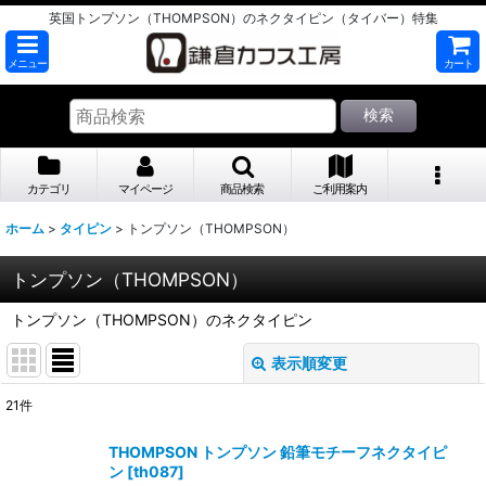
英国トンプソン（THOMPSON）のネクタイピン（タイバー）特集
メニュー
カート
検索
カテゴリ
マイページ
商品検索
ご利用案内
ホーム
>
タイピン
>
トンプソン（THOMPSON）
トンプソン（THOMPSON）
トンプソン（THOMPSON）のネクタイピン
表示順変更
閉じる
21
件
表示数
:
THOMPSON トンプソン 鉛筆モチーフネクタイピ
ン
[
th087
]
並び順
: