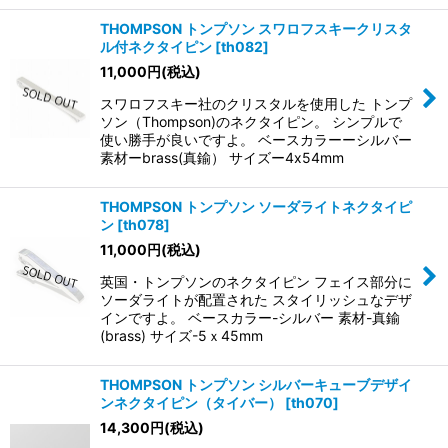
THOMPSON トンプソン スワロフスキークリスタ
ル付ネクタイピン
[
th082
]
11,000
円
(税込)
スワロフスキー社のクリスタルを使用した トンプ
ソン（Thompson)のネクタイピン。 シンプルで
使い勝手が良いですよ。 ベースカラーーシルバー
素材ーbrass(真鍮） サイズー4x54mm
THOMPSON トンプソン ソーダライトネクタイピ
ン
[
th078
]
11,000
円
(税込)
英国・トンプソンのネクタイピン フェイス部分に
ソーダライトが配置された スタイリッシュなデザ
インですよ。 ベースカラー-シルバー 素材-真鍮
(brass) サイズ-5ｘ45mm
THOMPSON トンプソン シルバーキューブデザイ
ンネクタイピン（タイバー）
[
th070
]
14,300
円
(税込)