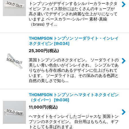
トンプソンがデザインするシルバーカラーネクタ
イピン フェイス部分にはたくさんのキューブが
高さ違いでデザインされ綺麗な仕上がりになって
いますよ ベースカラー-シルバー 素材-真鍮
（brass) サイ…
THOMPSON トンプソン ソーダライト・インレイ
ネクタイピン
[
th034
]
25,300
円
(税込)
英国トンプソンのネクタイピン。 ソーダライトの
美しい青い色合いがインレイされ、 シンプルであ
りながらも存在感のあるデザインに仕上げられて
います。 ソーダライトは、その深みのある色調と
自然の美しさで知ら…
THOMPSON トンプソン ヘマタイトネクタイピン
（タイバー）
[
th036
]
11,000
円
(税込)
ヘマタイトをインレイしたゴージャスな 英国トン
プソンのネクタイピン。 自分用はもちろん、ギフ
トとしても喜ばれますよ