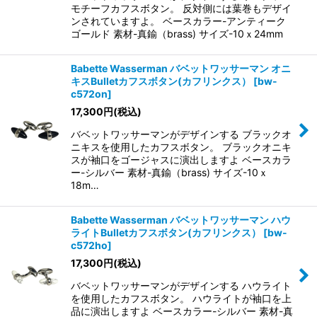
モチーフカフスボタン。 反対側には葉巻もデザイ
ンされていますよ。 ベースカラー-アンティーク
ゴールド 素材-真鍮（brass) サイズ-10ｘ24mm
Babette Wasserman バベットワッサーマン オニ
キスBulletカフスボタン(カフリンクス）
[
bw-
c572on
]
17,300
円
(税込)
バベットワッサーマンがデザインする ブラックオ
ニキスを使用したカフスボタン。 ブラックオニキ
スが袖口をゴージャスに演出しますよ ベースカラ
ー-シルバー 素材-真鍮（brass) サイズ-10ｘ
18m…
Babette Wasserman バベットワッサーマン ハウ
ライトBulletカフスボタン(カフリンクス）
[
bw-
c572ho
]
17,300
円
(税込)
バベットワッサーマンがデザインする ハウライト
を使用したカフスボタン。 ハウライトが袖口を上
品に演出しますよ ベースカラー-シルバー 素材-真