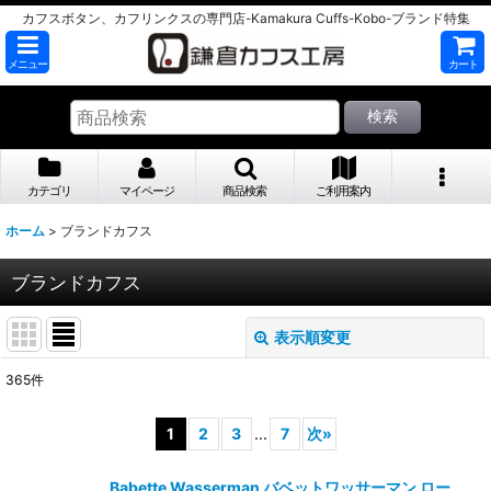
カフスボタン、カフリンクスの専門店-Kamakura Cuffs-Kobo-ブランド特集
メニュー
カート
検索
カテゴリ
マイページ
商品検索
ご利用案内
ホーム
>
ブランドカフス
ブランドカフス
表示順変更
閉じる
365
件
サブカテゴリ
:
1
2
3
...
7
次
»
表示数
:
Babette Wasserman バベットワッサーマン ロー