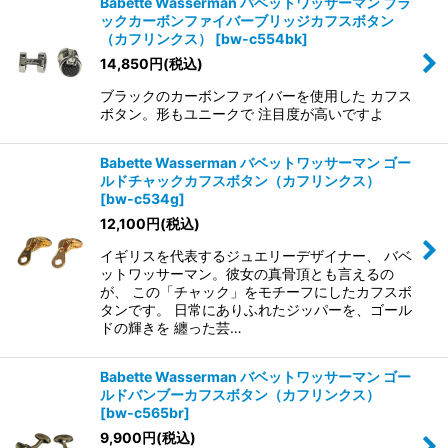
Babette Wasserman バベットワッサーマン ブラ
ックカーボンファイバーブリッジカフスボタン
（カフリンクス）
[
bw-c554bk
]
14,850
円
(税込)
ブラックのカーボンファイバーを使用した カフス
ボタン。形もユニークで 注目度が高いですよ
Babette Wasserman バベットワッサーマン ゴー
ルドチャックカフスボタン（カフリンクス）
[
bw-c534g
]
12,100
円
(税込)
イギリスを代表するジュエリーデザイナー、 バベ
ットワッサーマン。彼女の真骨頂とも言えるの
が、 この「チャック」をモチーフにしたカフスボ
タンです。 日常にありふれたジッパーを、ゴール
ドの輝きを 纏った芸…
Babette Wasserman バベットワッサーマン ゴー
ルドバンブーカフスボタン（カフリンクス）
[
bw-c565br
]
9,900
円
(税込)