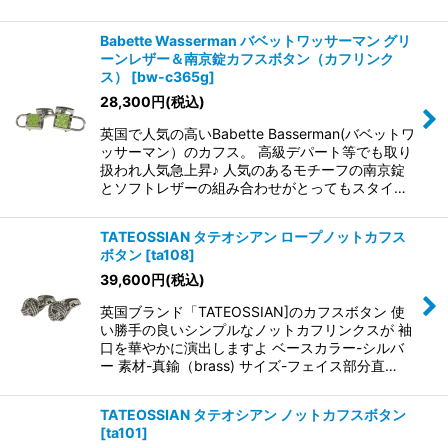
Babette Wasserman バベットワッサーマン グリ
ーンレザー＆南京錠カフスボタン（カフリンク
ス）
[
bw-c365g
]
28,300
円
(税込)
英国で人気の高いBabette Basserman(バベットワ
ッサーマン）のカフス。 高級デパート等でも取り
扱われ人気急上昇♪ 人気のあるモチーフの南京錠
とソフトレザーの組み合わせがとってもスタイ…
TATEOSSIAN タテオシアン ロープノットカフス
ボタン
[
ta108
]
39,600
円
(税込)
英国ブランド「TATEOSSIAN]のカフスボタン 使
い勝手の良いシンプルなノットカフリンクスが 袖
口を華やかに演出しますよ ベースカラー-シルバ
ー 素材-真鍮（brass) サイズ-フェイス部分直…
TATEOSSIAN タテオシアン ノットカフスボタン
[
ta101
]