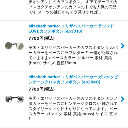
テオシアン）のカフスボタン。 ギアモチーフのカ
フスはタテオシアンのカフスの中でも人気の商品
です スーツの袖口からチラ見せすれば…
elizabeth parker エリザベスパーカー ラウンド
LOVEカフスボタン
[
ep3016
]
7,700
円
(税込)
英国・エリザベスパーカーのカフスボタン シルバ
ーカラーをベースにラブレターの 一部が記載され
ていますよ♪ ベースカラー-シルバー 素材-真鍮
(brass) サイズ-直径16mm
elizabeth parker エリザベスパーカー ガンメタビ
ンテージクロスカフスボタン
[
ep2840
]
7,700
円
(税込)
英国・エリザベスパーカーのカフスボタン ガンメ
タカラーをベースにビンテージクロスが 施されて
スタイリッシュな仕上がりになっています。 ベー
スカラー-ガンメタ 素材-真鍮(brass) サイズ-直径
1…