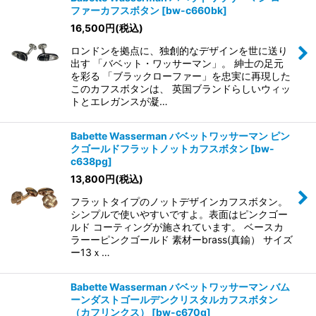
ファーカフスボタン
[
bw-c660bk
]
16,500
円
(税込)
並び順
:
ロンドンを拠点に、独創的なデザインを世に送り
出す 「バベット・ワッサーマン」。 紳士の足元
絞り込む
を彩る 「ブラックローファー」を忠実に再現した
このカフスボタンは、 英国ブランドらしいウィッ
トとエレガンスが凝…
Babette Wasserman バベットワッサーマン ピン
クゴールドフラットノットカフスボタン
[
bw-
c638pg
]
13,800
円
(税込)
フラットタイプのノットデザインカフスボタン。
シンプルで使いやすいですよ。表面はピンクゴー
ルド コーティングが施されています。 ベースカ
ラーーピンクゴールド 素材ーbrass(真鍮） サイズ
ー13ｘ…
Babette Wasserman バベットワッサーマン バム
ーンダストゴールデンクリスタルカフスボタン
（カフリンクス）
[
bw-c670g
]