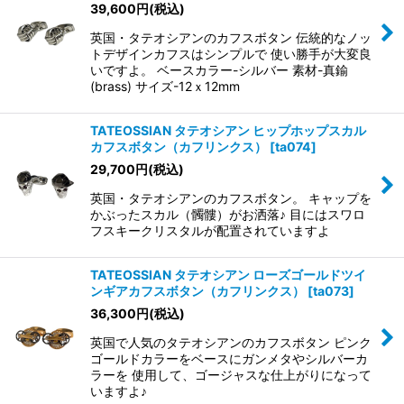
39,600
円
(税込)
英国・タテオシアンのカフスボタン 伝統的なノッ
トデザインカフスはシンプルで 使い勝手が大変良
いですよ。 ベースカラー-シルバー 素材-真鍮
(brass) サイズ-12ｘ12mm
TATEOSSIAN タテオシアン ヒップホップスカル
カフスボタン（カフリンクス）
[
ta074
]
29,700
円
(税込)
英国・タテオシアンのカフスボタン。 キャップを
かぶったスカル（髑髏）がお洒落♪ 目にはスワロ
フスキークリスタルが配置されていますよ
TATEOSSIAN タテオシアン ローズゴールドツイ
ンギアカフスボタン（カフリンクス）
[
ta073
]
36,300
円
(税込)
英国で人気のタテオシアンのカフスボタン ピンク
ゴールドカラーをベースにガンメタやシルバーカ
ラーを 使用して、ゴージャスな仕上がりになって
いますよ♪