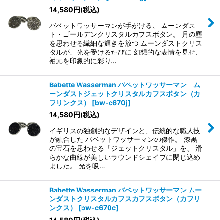
14,580
円
(税込)
バベットワッサーマンが手がける、 ムーンダス
ト・ゴールデンクリスタルカフスボタン。 月の塵
を思わせる繊細な輝きを放つ ムーンダストクリス
タルが、光を受けるたびに 幻想的な表情を見せ、
袖元を印象的に彩り…
Babette Wasserman バベットワッサーマン ム
ーンダストジェットクリスタルカフスボタン（カ
フリンクス）
[
bw-c670j
]
14,580
円
(税込)
イギリスの独創的なデザインと、伝統的な職人技
が融合した バベットワッサーマンの傑作。 漆黒
の宝石を思わせる「ジェットクリスタル」を、 滑
らかな曲線が美しいラウンドシェイプに閉じ込め
ました。 光を吸…
Babette Wasserman バベットワッサーマン ムー
ンダストクリスタルカフスカフスボタン（カフリ
ンクス）
[
bw-c670c
]
14,580
円
(税込)