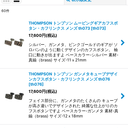
閉じる
60
件
表示数
:
THOMPSON トンプソン ムービングギアカフスボ
タン・カフリンクス メンズ th073
[
th073
]
並び順
:
17,600
円
(税込)
シルバー、ガンメタ、ピンクゴールドのギアが ソ
絞り込む
ロバンのように動くデザインのカフスボタン。 袖
口に動きが出ますよ ベースカラー-シルバー 素材-
真鍮（brass) サイズ-11ｘ21mm
THOMPSON トンプソン ガンメタキューブデザイ
ンカフスボタン・カフリンクス メンズ th076
[
th076
]
17,600
円
(税込)
フェイス部分に、ガンメタのたくさんの キューブ
が高さ違いでデザインされた 綺麗な仕上がりのカ
フスボタンですよ ベースカラー-ガンメタ 素材-真
鍮（brass) サイズ-12ｘ18mm