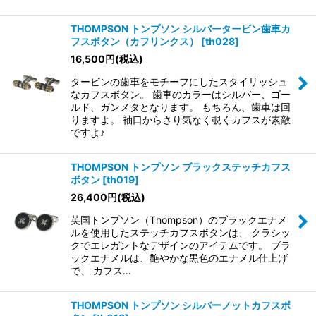
THOMPSON トンプソン シルバータービン歯車カ
フスボタン（カフリンクス）
[
th028
]
16,500
円
(税込)
タービンの歯車をモチーフにしたスタイリッシュ
なカフスボタン。 歯車のカラーはシルバー、ゴー
ルド、ガンメタとなります。 もちろん、歯車は回
りますよ。 袖口からさり気なく覗くカフスが素敵
ですよ♪
THOMPSON トンプソン ブラックステッチカフス
ボタン
[
th019
]
26,400
円
(税込)
英国トンプソン（Thompson）のブラックエナメ
ルを使用したステッチカフスボタンは、 クラシッ
クでエレガントなデザインのアイテムです。 ブラ
ックエナメルは、艶やかな黒色のエナメル仕上げ
で、 カフス…
THOMPSON トンプソン シルバーノットカフスボ