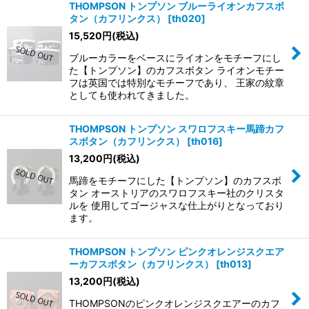
THOMPSON トンプソン ブルーライオンカフスボ
タン（カフリンクス）
[
th020
]
15,520
円
(税込)
ブルーカラーをベースにライオンをモチーフにし
た【トンプソン】のカフスボタン ライオンモチー
フは英国では特別なモチーフであり、 王家の紋章
としても使われてきました。
THOMPSON トンプソン スワロフスキー馬蹄カフ
スボタン（カフリンクス）
[
th016
]
13,200
円
(税込)
馬蹄をモチーフにした【トンプソン】のカフスボ
タン オーストリアのスワロフスキー社のクリスタ
ルを 使用してゴージャスな仕上がりとなっており
ます。
THOMPSON トンプソン ピンクオレンジスクエア
ーカフスボタン（カフリンクス）
[
th013
]
13,200
円
(税込)
THOMPSONのピンクオレンジスクエアーのカフ