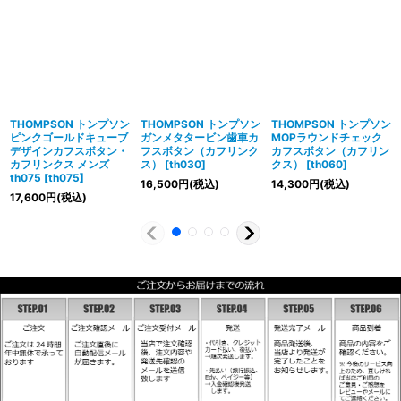
THOMPSON トンプソン
THOMPSON トンプソン
THOMPSON トンプソン
ピンクゴールドキューブ
ガンメタタービン歯車カ
MOPラウンドチェック
デザインカフスボタン・
フスボタン（カフリンク
カフスボタン（カフリン
カフリンクス メンズ
ス）
[
th030
]
クス）
[
th060
]
th075
[
th075
]
16,500
円
(税込)
14,300
円
(税込)
17,600
円
(税込)