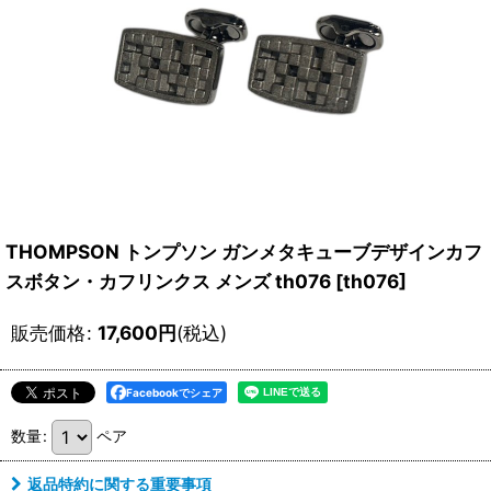
THOMPSON トンプソン ガンメタキューブデザインカフ
スボタン・カフリンクス メンズ th076
[
th076
]
販売価格
:
17,600
円
(税込)
Facebookでシェア
数量
:
ペア
返品特約に関する重要事項