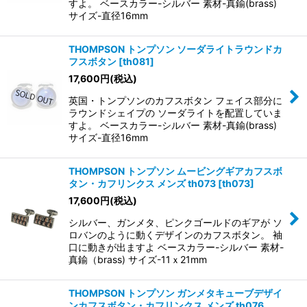
すよ。 ベースカラー-シルバー 素材-真鍮(brass)
サイズ-直径16mm
THOMPSON トンプソン ソーダライトラウンドカ
フスボタン
[
th081
]
17,600
円
(税込)
英国・トンプソンのカフスボタン フェイス部分に
ラウンドシェイプの ソーダライトを配置していま
すよ。 ベースカラー-シルバー 素材-真鍮(brass)
サイズ-直径16mm
THOMPSON トンプソン ムービングギアカフスボ
タン・カフリンクス メンズ th073
[
th073
]
17,600
円
(税込)
シルバー、ガンメタ、ピンクゴールドのギアが ソ
ロバンのように動くデザインのカフスボタン。 袖
口に動きが出ますよ ベースカラー-シルバー 素材-
真鍮（brass) サイズ-11ｘ21mm
THOMPSON トンプソン ガンメタキューブデザイ
ンカフスボタン・カフリンクス メンズ th076