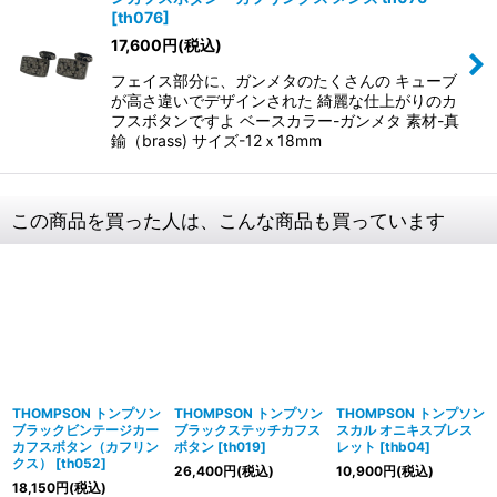
[
th076
]
17,600
円
(税込)
フェイス部分に、ガンメタのたくさんの キューブ
が高さ違いでデザインされた 綺麗な仕上がりのカ
フスボタンですよ ベースカラー-ガンメタ 素材-真
鍮（brass) サイズ-12ｘ18mm
この商品を買った人は、こんな商品も買っています
THOMPSON トンプソン
THOMPSON トンプソン
THOMPSON トンプソン
ブラックビンテージカー
ブラックステッチカフス
スカル オニキスブレス
カフスボタン（カフリン
ボタン
[
th019
]
レット
[
thb04
]
クス）
[
th052
]
26,400
円
(税込)
10,900
円
(税込)
18,150
円
(税込)