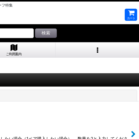
チーフ特集
カート
検索
ご利用案内
閉じる
入したい場合（1ペア購入したい場合）、 数量を2と入力してくださ