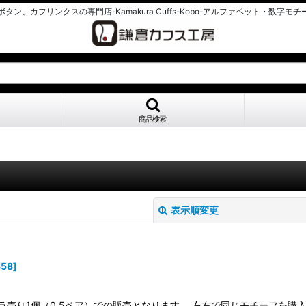
タン、カフリンクスの専門店-Kamakura Cuffs-Kobo-アルファベット・数字モ
商品検索
表示順変更
358
]
ラ売り1個（0.5ペア）での販売となります。 左右で同じモチーフを購