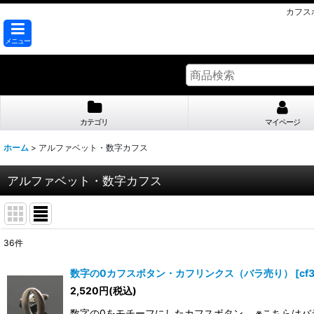
カフスボ
メニュー
カテゴリ
マイページ
ホーム
>
アルファベット・数字カフス
アルファベット・数字カフス
36
件
表示数
:
数字の0カフスボタン・カフリンクス（バラ売り）
[
cf
2,520
円
(税込)
並び順
:
数字の0をモチーフにしたカフスボタン。 ※こちらはバ