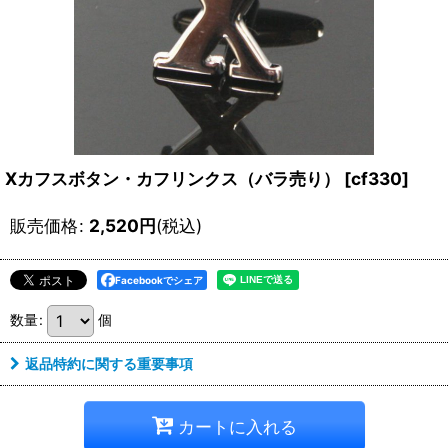
Xカフスボタン・カフリンクス（バラ売り）
[
cf330
]
販売価格
:
2,520
円
(税込)
Facebookでシェア
数量
:
個
返品特約に関する重要事項
カートに入れる