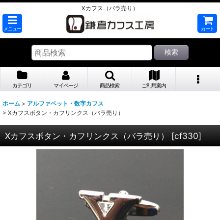
Xカフス（バラ売り）
メニュー
カート
検索
カテゴリ
マイページ
商品検索
ご利用案内
ホーム
>
アルファベット・数字カフス
>
Xカフスボタン・カフリンクス（バラ売り）
Xカフスボタン・カフリンクス（バラ売り）
[
cf330
]