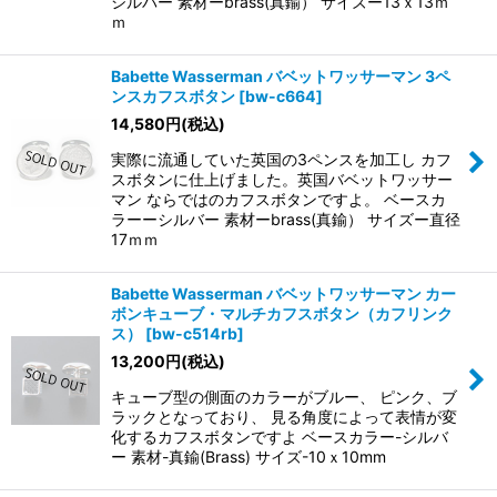
シルバー 素材ーbrass(真鍮） サイズー13ｘ13ｍ
ｍ
Babette Wasserman バベットワッサーマン 3ペ
ンスカフスボタン
[
bw-c664
]
14,580
円
(税込)
実際に流通していた英国の3ペンスを加工し カフ
スボタンに仕上げました。英国バベットワッサー
マン ならではのカフスボタンですよ。 ベースカ
ラーーシルバー 素材ーbrass(真鍮） サイズー直径
17ｍｍ
Babette Wasserman バベットワッサーマン カー
ボンキューブ・マルチカフスボタン（カフリンク
ス）
[
bw-c514rb
]
13,200
円
(税込)
キューブ型の側面のカラーがブルー、 ピンク、ブ
ラックとなっており、 見る角度によって表情が変
化するカフスボタンですよ ベースカラー-シルバ
ー 素材-真鍮(Brass) サイズ-10ｘ10mm