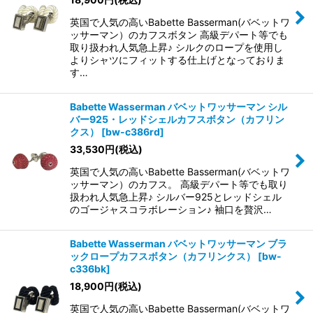
英国で人気の高いBabette Basserman(バベットワ
ッサーマン）のカフスボタン 高級デパート等でも
取り扱われ人気急上昇♪ シルクのロープを使用し
よりシャツにフィットする仕上げとなっておりま
す…
Babette Wasserman バベットワッサーマン シル
バー925・レッドシェルカフスボタン（カフリン
クス）
[
bw-c386rd
]
33,530
円
(税込)
英国で人気の高いBabette Basserman(バベットワ
ッサーマン）のカフス。 高級デパート等でも取り
扱われ人気急上昇♪ シルバー925とレッドシェル
のゴージャスコラボレーション♪ 袖口を贅沢…
Babette Wasserman バベットワッサーマン ブラ
ックロープカフスボタン（カフリンクス）
[
bw-
c336bk
]
18,900
円
(税込)
英国で人気の高いBabette Basserman(バベットワ