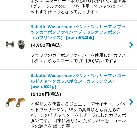
ボタン 高級デパート等でも取り扱われ人気急上昇
♪グレーシルクのロープを 使用してシャツにフィ
ットする仕上げとなっております♪
Babette Wasserman バベットワッサーマン ブラ
ックカーボンファイバーブリッジカフスボタン
（カフリンクス）
[
bw-c554bk
]
14,850
円
(税込)
ブラックのカーボンファイバーを使用した カフス
ボタン。形もユニークで 注目度が高いですよ
Babette Wasserman バベットワッサーマン ゴー
ルドチャックカフスボタン（カフリンクス）
[
bw-c534g
]
12,100
円
(税込)
イギリスを代表するジュエリーデザイナー、 バベ
ットワッサーマン。彼女の真骨頂とも言えるの
が、 この「チャック」をモチーフにしたカフスボ
タンです。 日常にありふれたジッパーを、ゴール
ドの輝きを 纏った芸…