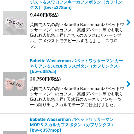
ジスト＆スワロフスキーカフスボタン（カフリン
クス）
[
bw-c278am
]
9,440
円
(税込)
英国で人気の高いBabette Basserman(バベットワ
ッサーマン）のカフス。 高級デパート等でも取り
扱われ人気急上昇♪ こちらのカフスはリバーシブ
ル。アメジストでアピールするもよし、スワロ
フ…
Babette Wasserman バベットワッサーマン カー
ネリアン＆スカルカフスボタン（カフリンクス）
[
bw-c357ca
]
20,750
円
(税込)
英国で人気の高いBabette Basserman(バベットワ
ッサーマン）のカフス。 高級デパート等でも取り
扱われ人気急上昇♪ 天然石のカーネリアンを一つ
一つ削り出しスカルモチーフに仕上げました。…
Babette Wasserman バベットワッサーマン
MOP＆スカルカフスボタン（カフリンクス）
[
bw-c357mop
]