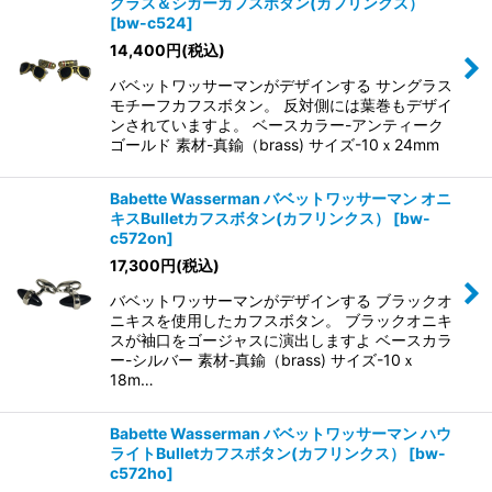
グラス＆シガーカフスボタン(カフリンクス）
[
bw-c524
]
14,400
円
(税込)
バベットワッサーマンがデザインする サングラス
モチーフカフスボタン。 反対側には葉巻もデザイ
ンされていますよ。 ベースカラー-アンティーク
ゴールド 素材-真鍮（brass) サイズ-10ｘ24mm
Babette Wasserman バベットワッサーマン オニ
キスBulletカフスボタン(カフリンクス）
[
bw-
c572on
]
17,300
円
(税込)
バベットワッサーマンがデザインする ブラックオ
ニキスを使用したカフスボタン。 ブラックオニキ
スが袖口をゴージャスに演出しますよ ベースカラ
ー-シルバー 素材-真鍮（brass) サイズ-10ｘ
18m…
Babette Wasserman バベットワッサーマン ハウ
ライトBulletカフスボタン(カフリンクス）
[
bw-
c572ho
]