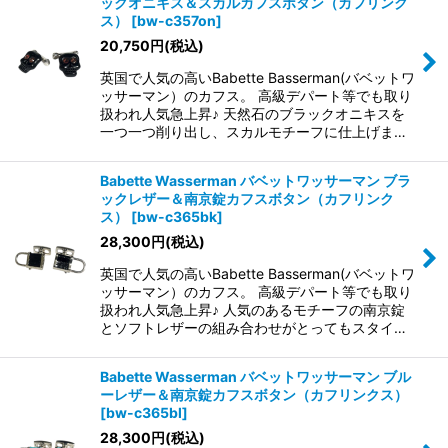
ックオニキス＆スカルカフスボタン（カフリンク
ス）
[
bw-c357on
]
20,750
円
(税込)
英国で人気の高いBabette Basserman(バベットワ
ッサーマン）のカフス。 高級デパート等でも取り
扱われ人気急上昇♪ 天然石のブラックオニキスを
一つ一つ削り出し、スカルモチーフに仕上げま…
Babette Wasserman バベットワッサーマン ブラ
ックレザー＆南京錠カフスボタン（カフリンク
ス）
[
bw-c365bk
]
28,300
円
(税込)
英国で人気の高いBabette Basserman(バベットワ
ッサーマン）のカフス。 高級デパート等でも取り
扱われ人気急上昇♪ 人気のあるモチーフの南京錠
とソフトレザーの組み合わせがとってもスタイ…
Babette Wasserman バベットワッサーマン ブル
ーレザー＆南京錠カフスボタン（カフリンクス）
[
bw-c365bl
]
28,300
円
(税込)