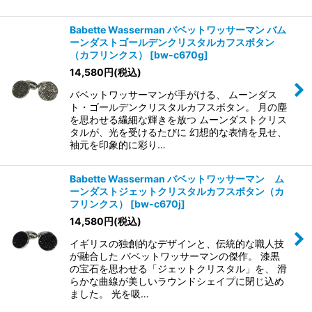
Babette Wasserman バベットワッサーマン バム
ーンダストゴールデンクリスタルカフスボタン
（カフリンクス）
[
bw-c670g
]
14,580
円
(税込)
バベットワッサーマンが手がける、 ムーンダス
ト・ゴールデンクリスタルカフスボタン。 月の塵
を思わせる繊細な輝きを放つ ムーンダストクリス
タルが、光を受けるたびに 幻想的な表情を見せ、
袖元を印象的に彩り…
Babette Wasserman バベットワッサーマン ム
ーンダストジェットクリスタルカフスボタン（カ
フリンクス）
[
bw-c670j
]
14,580
円
(税込)
イギリスの独創的なデザインと、伝統的な職人技
が融合した バベットワッサーマンの傑作。 漆黒
の宝石を思わせる「ジェットクリスタル」を、 滑
らかな曲線が美しいラウンドシェイプに閉じ込め
ました。 光を吸…