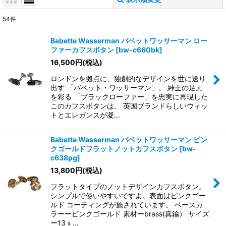
閉じる
54
件
表示数
:
Babette Wasserman バベットワッサーマン ロー
ファーカフスボタン
[
bw-c660bk
]
並び順
:
16,500
円
(税込)
ロンドンを拠点に、独創的なデザインを世に送り
絞り込む
出す 「バベット・ワッサーマン」。 紳士の足元
を彩る 「ブラックローファー」を忠実に再現した
このカフスボタンは、 英国ブランドらしいウィッ
トとエレガンスが凝…
Babette Wasserman バベットワッサーマン ピン
クゴールドフラットノットカフスボタン
[
bw-
c638pg
]
13,800
円
(税込)
フラットタイプのノットデザインカフスボタン。
シンプルで使いやすいですよ。表面はピンクゴー
ルド コーティングが施されています。 ベースカ
ラーーピンクゴールド 素材ーbrass(真鍮） サイズ
ー13ｘ…