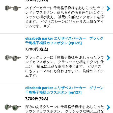
ネイビーカラーに千鳥格子模様をあしらった ラウ
ンドカフスボタン。落ち着きのある色合いに クラ
シックな柄が映え、 袖元に知的なアクセントを添
えます。 ビジネスシーンにぴったりの上質なアイ
テムです。 ※ブ…
elizabeth parker エリザベスパーカー ブラック
千鳥格子模様カフスボタン
[
ep126
]
7,700
円
(税込)
ブラックカラーに千鳥格子模様を あしらったラウ
ンドカフスボタン。 クラシックな柄をモダンに仕
上げ、 袖元に上品な個性を添えます。 ビジネス
にもフォーマルにも合わせやすい、 洗練のアイテ
ムです。
elizabeth parker エリザベスパーカー グリーン
千鳥格子模様カフスボタン
[
ep127
]
7,700
円
(税込)
深みのあるグリーンに千鳥格子模様を あしらった
ラウンドカフスボタン。 クラシックな柄と上品な