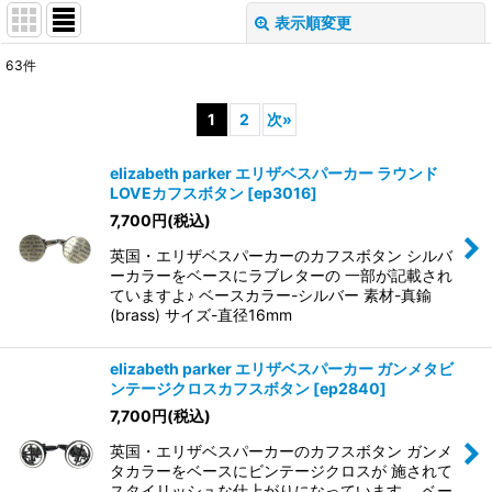
表示順変更
閉じる
63
件
表示数
:
1
2
次
»
並び順
:
elizabeth parker エリザベスパーカー ラウンド
LOVEカフスボタン
[
ep3016
]
絞り込む
7,700
円
(税込)
英国・エリザベスパーカーのカフスボタン シルバ
ーカラーをベースにラブレターの 一部が記載され
ていますよ♪ ベースカラー-シルバー 素材-真鍮
(brass) サイズ-直径16mm
elizabeth parker エリザベスパーカー ガンメタビ
ンテージクロスカフスボタン
[
ep2840
]
7,700
円
(税込)
英国・エリザベスパーカーのカフスボタン ガンメ
タカラーをベースにビンテージクロスが 施されて
スタイリッシュな仕上がりになっています。 ベー