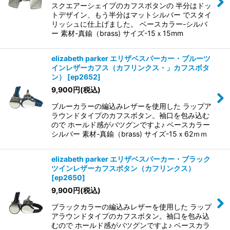
スクエアーシェイプのカフスボタンの 半分はドッ
トデザイン、もう半分はマットシルバー でスタイ
リッシュに仕上げました。 ベースカラー-シルバ
ー 素材-真鍮（brass) サイズ-15ｘ15mm
elizabeth parker エリザベスパーカー・ブルーツ
インレザーカフス（カフリンクス・」カフスボタ
ン）
[
ep2652
]
9,900
円
(税込)
ブルーカラーの編込みレザーを使用した ラップア
ラウンドタイプのカフスボタン。袖口を包み込む
ので ホールド感がバツグンですよ♪ ベースカラー
シルバー 素材-真鍮（brass) サイズ-15ｘ62ｍｍ
elizabeth parker エリザベスパーカー・ブラック
ツインレザーカフスボタン（カフリンクス）
[
ep2650
]
9,900
円
(税込)
ブラックカラーの編込みレザーを使用した ラップ
アラウンドタイプのカフスボタン。袖口を包み込
むので ホールド感がバツグンですよ♪ ベースカラ