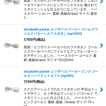
英国・エリザベスパーカーのカフスボタン シルバ
ーカラーをベースにビンテージクロスが 施されて
スタイリッシュな仕上がりになっています。 ベー
スカラー-シルバー 素材-真鍮(brass) サイズ-直径
1…
elizabeth parker エリザベスパーカー ゴールドワ
イルドパターンカフスボタン
[
ep1091
]
7,700
円
(税込)
英国・エリザベスパーカーのカフスボタン ゴール
ドカラーをベースにワイルドなアニマル パターン
をデザインしました。 ベースカラー-ゴールド 素
材-真鍮(brass) サイズ-15x20mm
elizabeth parker エリザベスパーカー ピンクゴー
ルドハーフドットカフス
[
ep091
]
7,150
円
(税込)
スクエアーシェイプのカフスボタンの 半分はドッ
トデザイン、もう半分はマットピンクゴールド で
スタイリッシュに仕上げました。 ベースカラー-
ピンクゴールド 素材-真鍮（brass) サイズ-15ｘ