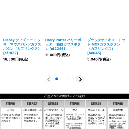
Disney ディズニー ミッ
Harry Potter ハリーポ
ブラックオニキス ドッ
キーマウスパンツカフス
ッター 眼鏡カフスボタ
ト MOPカフスボタン
ボタン（カフリンクス）
ン
[
cf2246
]
（カフリンクス）
[
cf1822
]
[
bc045
]
11,000
円
(税込)
16,500
円
(税込)
5,040
円
(税込)