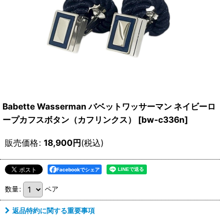
Babette Wasserman バベットワッサーマン ネイビーロ
ープカフスボタン（カフリンクス）
[
bw-c336n
]
販売価格
:
18,900
円
(税込)
Facebookでシェア
数量
:
ペア
返品特約に関する重要事項