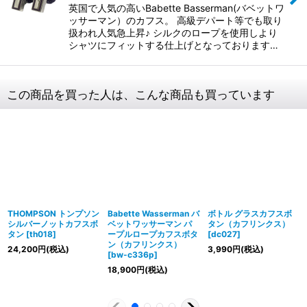
英国で人気の高いBabette Basserman(バベットワ
ッサーマン）のカフス。 高級デパート等でも取り
扱われ人気急上昇♪ シルクのロープを使用しより
シャツにフィットする仕上げとなっております…
この商品を買った人は、こんな商品も買っています
THOMPSON トンプソン
Babette Wasserman バ
ボトル グラスカフスボ
シルバーノットカフスボ
ベットワッサーマン パ
タン（カフリンクス）
タン
[
th018
]
ープルロープカフスボタ
[
dc027
]
ン（カフリンクス）
24,200
円
(税込)
3,990
円
(税込)
[
bw-c336p
]
18,900
円
(税込)