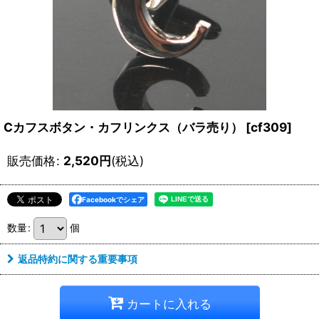
Cカフスボタン・カフリンクス（バラ売り）
[
cf309
]
販売価格
:
2,520
円
(税込)
Facebookでシェア
数量
:
個
返品特約に関する重要事項
カートに入れる