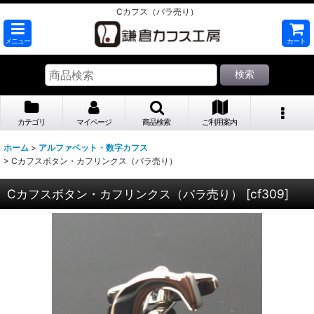
Cカフス（バラ売り）
メニュー
カート
検索
カテゴリ
マイページ
商品検索
ご利用案内
ホーム
>
アルファベット・数字カフス
>
Cカフスボタン・カフリンクス（バラ売り）
Cカフスボタン・カフリンクス（バラ売り）
[
cf309
]