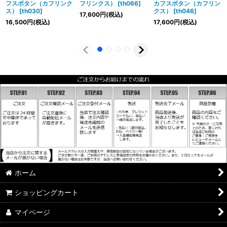
フスボタン（カフリンク
フリンクス）
[
th066
]
カフスボタン（カフリン
ス）
[
th030
]
クス）
[
th046
]
17,600
円
(税込)
16,500
円
(税込)
17,600
円
(税込)
ホーム
ショッピングカート
マイページ