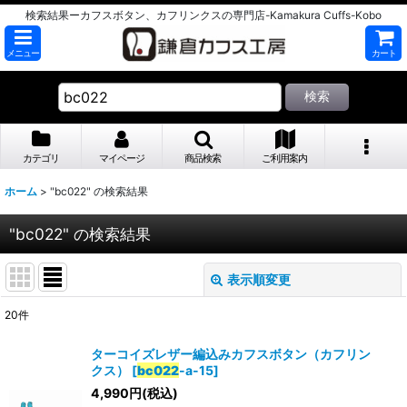
検索結果ーカフスボタン、カフリンクスの専門店-Kamakura Cuffs-Kobo
メニュー
カート
検索
カテゴリ
マイページ
商品検索
ご利用案内
ホーム
>
"bc022"
の
検索結果
"bc022"
の
検索結果
表示順変更
閉じる
20
件
商品検索
:
ターコイズレザー編込みカフスボタン（カフリン
クス）
[
bc022
-a-15
]
表示数
:
4,990
円
(税込)