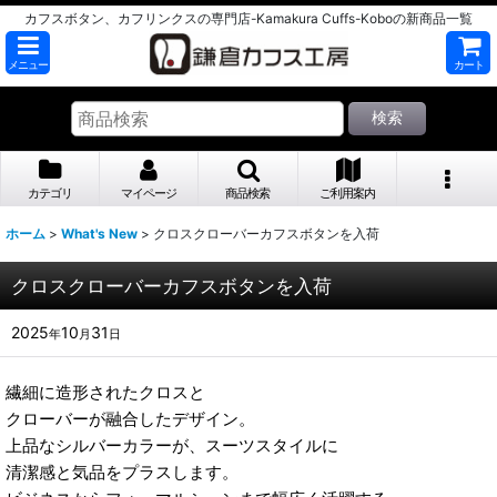
カフスボタン、カフリンクスの専門店-Kamakura Cuffs-Koboの新商品一覧
メニュー
カート
検索
カテゴリ
マイページ
商品検索
ご利用案内
ホーム
>
What's New
>
クロスクローバーカフスボタンを入荷
クロスクローバーカフスボタンを入荷
2025
10
31
年
月
日
繊細に造形されたクロスと
クローバーが融合したデザイン。
上品なシルバーカラーが、スーツスタイルに
清潔感と気品をプラスします。