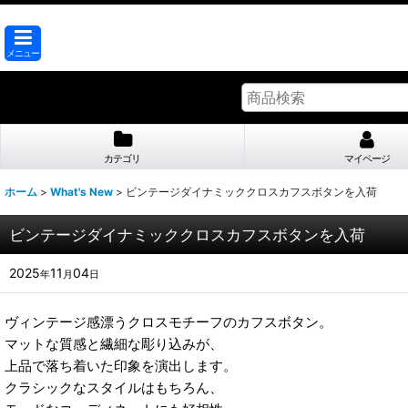
メニュー
カテゴリ
マイページ
ホーム
>
What's New
>
ビンテージダイナミッククロスカフスボタンを入荷
ビンテージダイナミッククロスカフスボタンを入荷
2025
11
04
年
月
日
ヴィンテージ感漂うクロスモチーフのカフスボタン。
マットな質感と繊細な彫り込みが、
上品で落ち着いた印象を演出します。
クラシックなスタイルはもちろん、