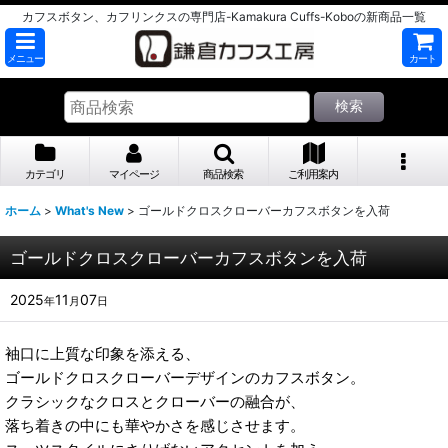
カフスボタン、カフリンクスの専門店-Kamakura Cuffs-Koboの新商品一覧
メニュー
カート
検索
カテゴリ
マイページ
商品検索
ご利用案内
ホーム
>
What's New
>
ゴールドクロスクローバーカフスボタンを入荷
ゴールドクロスクローバーカフスボタンを入荷
2025
11
07
年
月
日
袖口に上質な印象を添える、
ゴールドクロスクローバーデザインのカフスボタン。
クラシックなクロスとクローバーの融合が、
落ち着きの中にも華やかさを感じさせます。