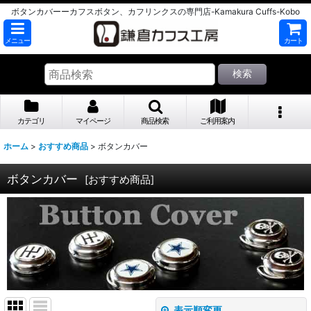
ボタンカバーーカフスボタン、カフリンクスの専門店-Kamakura Cuffs-Kobo
メニュー
カート
検索
カテゴリ
マイページ
商品検索
ご利用案内
ホーム
>
おすすめ商品
>
ボタンカバー
ボタンカバー
[
おすすめ商品
]
表示順変更