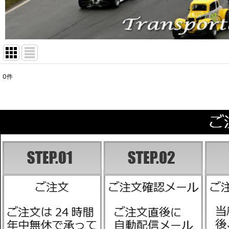
0
件
表示数
:
並び順
: