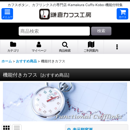
カフスボタン、カフリンクスの専門店-Kamakura Cuffs-Kobo-機能付特集
メニュー
カート
検索
カテゴリ
マイページ
商品検索
ご利用案内
ホーム
>
おすすめ商品
>
機能付きカフス
機能付きカフス
[
おすすめ商品
]
表示順変更