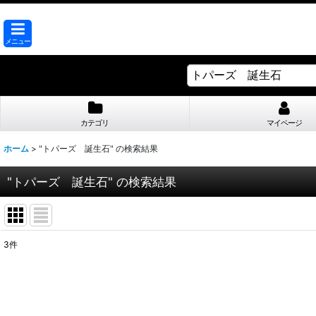
メニュー
カテゴリ
マイページ
ホーム
>
"トパーズ 誕生石"
の
検索結果
"トパーズ 誕生石"
の
検索結果
3
件
商品検索
:
表示数
: