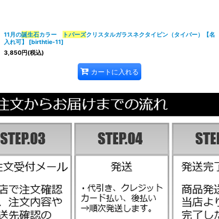
11月の
誕生石
カラー
トパーズ
クリスタルガラスネクタイピン（タイバー）【名
絞り込む
入れ可】
[
birthtie-11
]
3,850
円
(税込)
カートに入れる