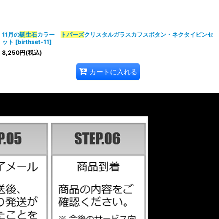
11月の
誕生石
カラー
トパーズ
クリスタルガラスカフスボタン・ネクタイピンセ
ット
[
birthset-11
]
8,250
円
(税込)
カートに入れる