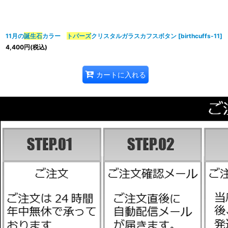
並び順
:
11月の
誕生石
カラー
トパーズ
クリスタルガラスカフスボタン
[
birthcuffs-11
]
4,400
円
(税込)
カートに入れる