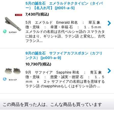
5月の誕生石 エメラルドネクタイピン（タイバ
ー）【名入れ可】
[
jt001-a-5
]
7,430
円
(税込)
5月 エメラルド Emerald 和名 ： 翠玉 象
徴・意味 ： 幸運・幸福 石 ： １．５ｍｍ
エメラルドの名前は古代ペルシャ語の スマラカタ
に始まり、ギリシャ語、ラテン語 と変化し、古代
フランス…
9月の誕生石 サファイアカフスボタン（カフリ
ンクス）
[
jc001-a-9
]
10,730
円
(税込)
9月 サファイア Sapphire 和名 ： 青玉 象
徴・意味 ： 慈愛・誠実・徳望 石 ： １．５
ｍｍ ｘ ２ヶ サファイアの名前は青を意味する
ラテン語 のsapphirusもしくはギリシャ語の …
この商品を買った人は、こんな商品も買っています