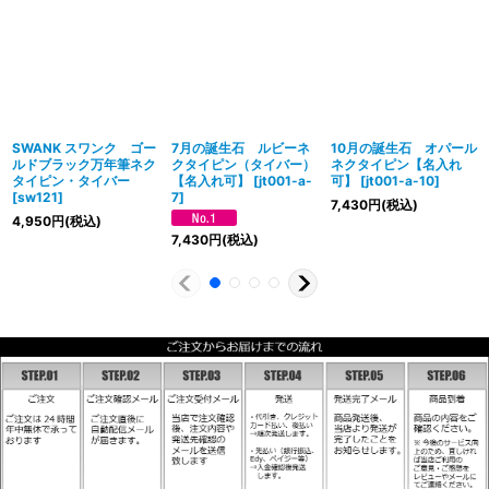
SWANK スワンク ゴー
7月の誕生石 ルビーネ
10月の誕生石 オパール
ルドブラック万年筆ネク
クタイピン（タイバー）
ネクタイピン【名入れ
タイピン・タイバー
【名入れ可】
[
jt001-a-
可】
[
jt001-a-10
]
[
sw121
]
7
]
7,430
円
(税込)
4,950
円
(税込)
7,430
円
(税込)