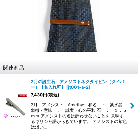
関連商品
2月の誕生石 アメジストネクタイピン（タイバ
ー）【名入れ可】
[
jt001-a-2
]
7,430
円
(税込)
2月 アメシスト Amethyst 和名 ： 紫水晶
象徴・意味 ： 誠実・心の平和 石 ： １．５
ｍｍ アメシストの名は酔わせないことを 意味す
るギリシャ語からきています。 アメシストの紫色
は淡い…