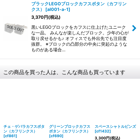
ブラックLEGOブロックカフスボタン（カフリン
クス）
[
al001-a-1
]
3,370
円
(税込)
黒いLEGOブロックをカフスに仕上げたユニーク
な一品。 みんなが楽しんだブロック。少年の心が
取り戻せるかも♪ オフィスでも外出先でも注目度
抜群。 ※ブロックの凸部分の中央に突起のような
ものがある場合…
この商品を買った人は、こんな商品も買っています
チェ・ゲバラカフスボタ
グリーンブロックカフス
スペースシャトルピンズ
ン（カフリンクス）
ボタン（カフリンクス）
[
cf1432
]
[
cf861
]
[
cf690
]
3,300
円
(税込)