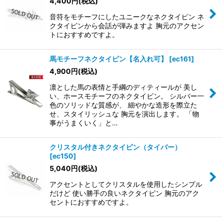
4,400
円
(税込)
音符をモチーフにしたユニークなネクタイピン ネ
クタイピンから会話が弾みますよ 胸元のアクセン
トにおすすめですよ。
馬モチーフネクタイピン【名入れ可】
[
ec161
]
4,900
円
(税込)
凛とした馬の表情と手綱のディティールが 美し
い、ホースモチーフのネクタイピン。 シルバー一
色のソリッドな質感が、 細やかな造形を際立た
せ、スタイリッシュな 胸元を演出します。 「物
事がうまくいく」と…
クリスタル付きネクタイピン（タイバー）
[
ec150
]
5,040
円
(税込)
アクセントとしてクリスタルを使用したシンプル
だけど 使い勝手の良いネクタイピン 胸元のアク
セントにおすすめですよ。