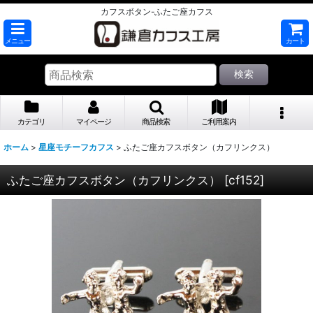
カフスボタン-ふたご座カフス
メニュー
カート
検索
カテゴリ
マイページ
商品検索
ご利用案内
ホーム
>
星座モチーフカフス
>
ふたご座カフスボタン（カフリンクス）
ふたご座カフスボタン（カフリンクス）
[
cf152
]