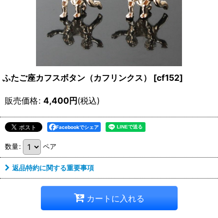
ふたご座カフスボタン（カフリンクス）
[
cf152
]
販売価格
:
4,400
円
(税込)
Facebookでシェア
数量
:
ペア
返品特約に関する重要事項
カートに入れる