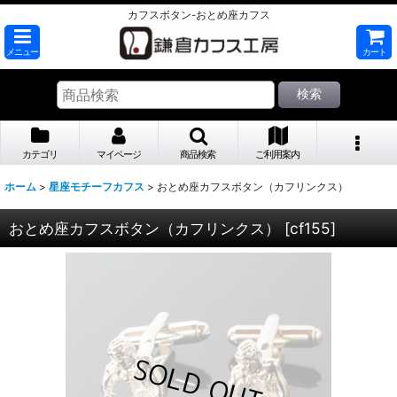
カフスボタン-おとめ座カフス
メニュー
カート
検索
カテゴリ
マイページ
商品検索
ご利用案内
ホーム
>
星座モチーフカフス
>
おとめ座カフスボタン（カフリンクス）
おとめ座カフスボタン（カフリンクス）
[
cf155
]