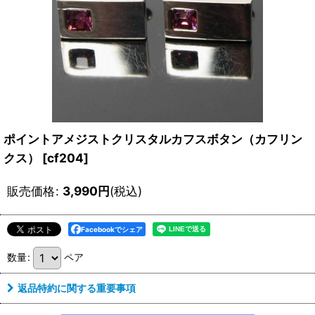
ポイントアメジストクリスタルカフスボタン（カフリン
クス）
[
cf204
]
販売価格
:
3,990
円
(税込)
Facebookでシェア
数量
:
ペア
返品特約に関する重要事項