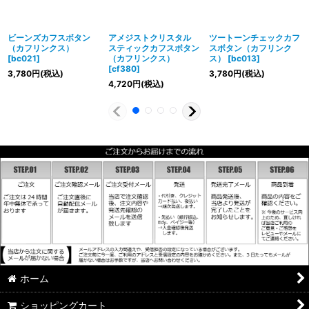
ビーンズカフスボタン
アメジストクリスタル
ツートーンチェックカフ
（カフリンクス）
スティックカフスボタン
スボタン（カフリンク
[
bc021
]
（カフリンクス）
ス）
[
bc013
]
[
cf380
]
3,780
円
(税込)
3,780
円
(税込)
4,720
円
(税込)
ホーム
ショッピングカート