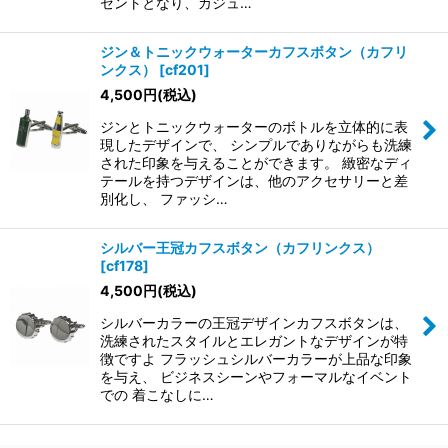
セントとなり、カジュ…
ジン＆トニックウォーターカフスボタン（カフリ
ンクス）
[
cf201
]
4,500
円
(税込)
ジンとトニックウォーターのボトルを立体的に表
現したデザインで、 シンプルでありながらも洗練
された印象を与えることができます。 緻密なディ
テールを持つデザインは、他のアクセサリーと差
別化し、 ファッシ…
シルバー王冠カフスボタン（カフリンクス）
[
cf178
]
4,500
円
(税込)
シルバーカラーの王冠デザインカフスボタンは、
洗練されたスタイルとエレガントなデザインが特
徴ですよ フラッシュシルバーカラーが上品な印象
を与え、 ビジネスシーンやフォーマルなイベント
での 着こなしに…