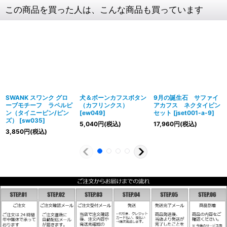
この商品を買った人は、こんな商品も買っています
SWANK スワンク グロ
犬＆ボーンカフスボタン
9月の誕生石 サファイ
ーブモチーフ ラペルピ
（カフリンクス）
アカフス ネクタイピン
ン（タイニーピン/ピン
[
ew049
]
セット
[
jset001-a-9
]
ズ）
[
sw035
]
5,040
円
(税込)
17,960
円
(税込)
3,850
円
(税込)