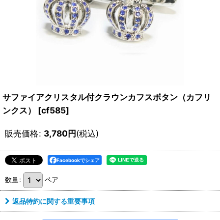
サファイアクリスタル付クラウンカフスボタン（カフリ
ンクス）
[
cf585
]
販売価格
:
3,780
円
(税込)
Facebookでシェア
数量
:
ペア
返品特約に関する重要事項