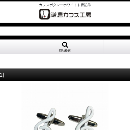
カフスボタンーホワイトト音記号
商品検索
）
2
]