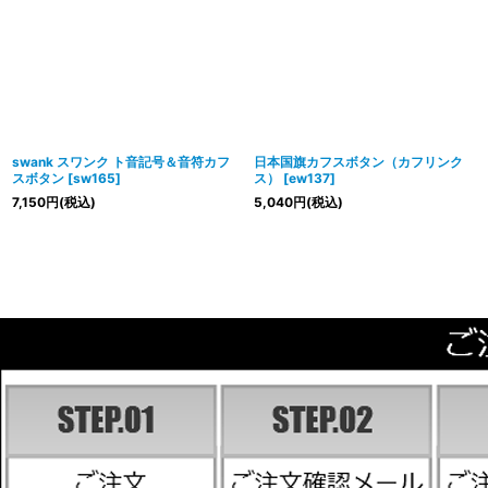
swank スワンク ト音記号＆音符カフ
日本国旗カフスボタン（カフリンク
スボタン
[
sw165
]
ス）
[
ew137
]
7,150
円
(税込)
5,040
円
(税込)