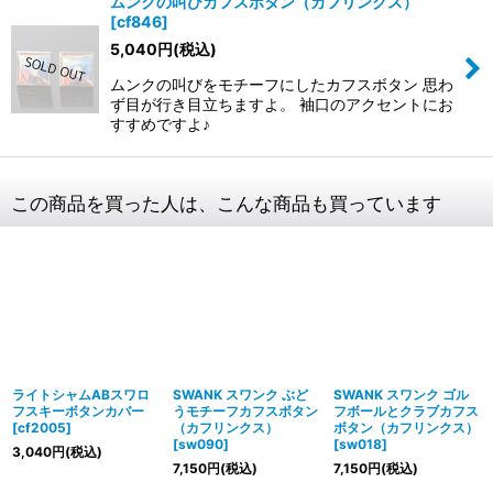
ムンクの叫びカフスボタン（カフリンクス）
[
cf846
]
5,040
円
(税込)
ムンクの叫びをモチーフにしたカフスボタン 思わ
ず目が行き目立ちますよ。 袖口のアクセントにお
すすめですよ♪
この商品を買った人は、こんな商品も買っています
ライトシャムABスワロ
SWANK スワンク ぶど
SWANK スワンク ゴル
フスキーボタンカバー
うモチーフカフスボタン
フボールとクラブカフス
[
cf2005
]
（カフリンクス）
ボタン（カフリンクス）
[
sw090
]
[
sw018
]
3,040
円
(税込)
7,150
円
(税込)
7,150
円
(税込)