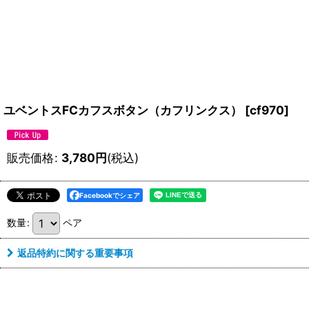
ユベントスFCカフスボタン（カフリンクス）
[
cf970
]
販売価格
:
3,780
円
(税込)
Facebookでシェア
数量
:
ペア
返品特約に関する重要事項