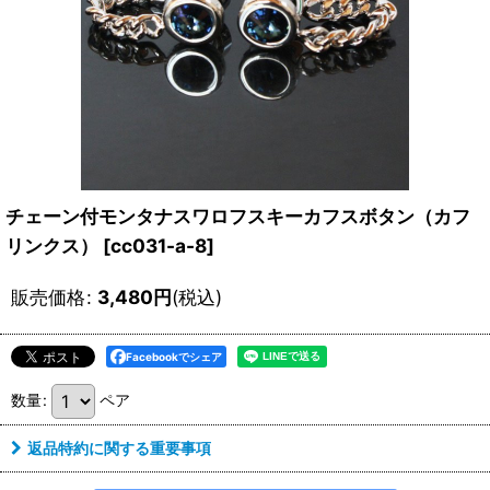
チェーン付モンタナスワロフスキーカフスボタン（カフ
リンクス）
[
cc031-a-8
]
販売価格
:
3,480
円
(税込)
Facebookでシェア
数量
:
ペア
返品特約に関する重要事項